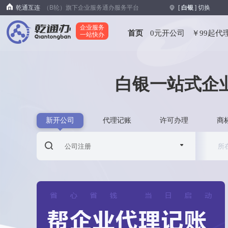
乾通互连
（B轮）旗下企业服务通办服务平台
[
白银
] 切换
企业服务
首页
0元开公司
￥99起代
一站快办
白银一站式企
新开公司
代理记账
许可办理
商