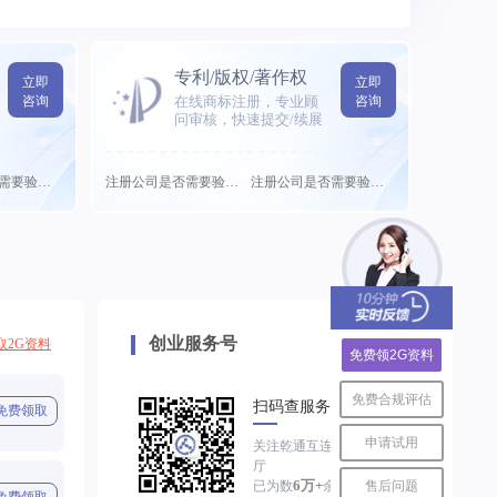
专利/版权/著作权
立即
立即
咨询
在线商标注册，专业顾
咨询
问审核，快速提交/续展
注册公司是否需要验需要...
注册公司是否需要验需要...
注册公司是否需要验需要...
创业服务号
取2G资料
免费领2G资料
免费合规评估
扫码查服务进度
免费领取
申请试用
关注乾通互连服务大
厅
6万+
售后问题
已为数
余家企业