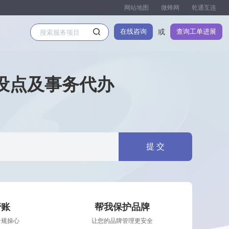
网站地图
微蜂网
乾通互连
在线咨询
查询工单进展
或
设点及事务代办
提 交
管账
帮我保护品牌
合规操心
让您的品牌管理更安全