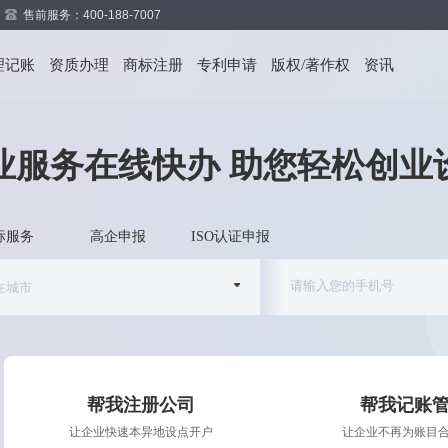
售前服务：400-188-7007
理记账
资质办理
商标注册
专利申请
版权/著作权
资讯
业服务在线快办 助您轻松创业
标服务
高企申报
ISO认证申报
帮我注册公司
帮我记账
让企业快速本异地设点开户
让企业不再为账目