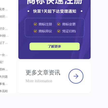
发明专利申请的审查意见答复技巧
【版权保护】这个版权知识与你相关，一定要知道！
想创业？先学会如何做好企业知识产权保护
科普 | 著作权(版权)侵权纠纷，如何取证以及赔偿标准
如何申请版权登记？一起了解申请版权登记那些事儿
查询商标不求人，看完一分钟后你就会了
税?
专利代理申请机构的代理种类？
更多文章资讯
大问题
More information
版权转让和许可的注意事项：如何做好版权的交易和合作
本流程