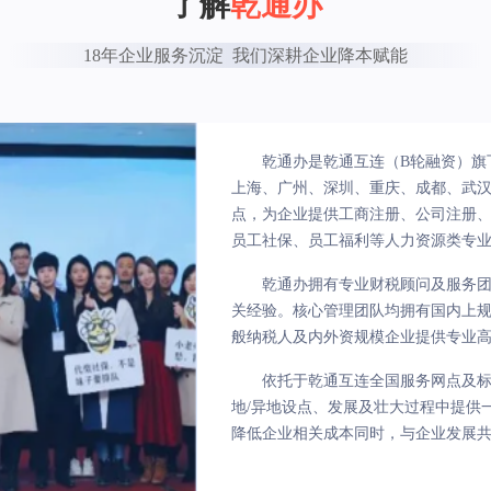
了解
乾通办
18年企业服务沉淀  我们深耕企业降本赋能
乾通办是乾通互连（B轮融资）旗
上海、广州、深圳、重庆、成都、武汉、
点，为企业提供工商注册、公司注册
员工社保、员工福利等人力资源类专
乾通办拥有专业财税顾问及服务
关经验。核心管理团队均拥有国内上
般纳税人及内外资规模企业提供专业
依托于乾通互连全国服务网点及
地/异地设点、发展及壮大过程中提供
降低企业相关成本同时，与企业发展