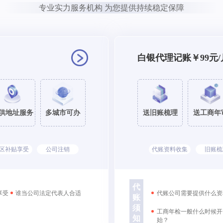
专业实力服务机构 为您提供持续稳定保障
白银代理记账￥99元/
供地址服务
多城市可办
送旧账梳理
送工商年
区补贴享受
公司注销
代账资料收集
旧账梳
代
享受
谁当公司法定代表人合适
代账公司需要提供什么资
账
须
工商年检一般什么时候开
知
始？