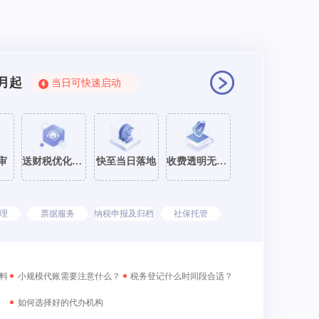
月起
当日可快速启动
审
送财税优化咨询
快至当日落地
收费透明无套路
理
票据服务
纳税申报及归档
社保托管
料
小规模代账需要注意什么？
税务登记什么时间段合适？
如何选择好的代办机构