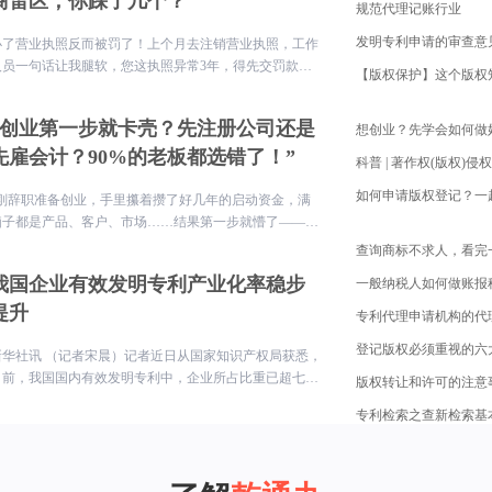
商雷区，你踩了几个？
规范代理记账行业
办了营业执照反而被罚了！上个月去注销营业执照，工作
人员一句话让我腿软，您这执照异常3年，得先交罚款！
原来当初随手办的执照，竟因连续3年没做年报，早就进
黑名单了…
“创业第一步就卡壳？先注册公司还是
先雇会计？90%的老板都选错了！”
“刚辞职准备创业，手里攥着攒了好几年的启动资金，满
脑子都是产品、客户、市场……结果第一步就懵了——公
司还没注册，财务问题先砸脸上！
我国企业有效发明专利产业化率稳步
一般纳税人如何做账报
提升
登记版权必须重视的六
新华社讯 （记者宋晨）记者近日从国家知识产权局获悉，
目前，我国国内有效发明专利中，企业所占比重已超七
成，数量超过300万件。我国企业有效发明专利产业化率
专利检索之查新检索基
稳步提升，专利转化运用效益持续提高。