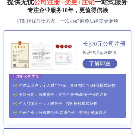
提供无忧
公司注册+变更+注销
一站式服务
方**
150****6869
1小时前
专注企业服务18年，更值得信赖
订制择优注册方案，一次办好避免后续变更麻烦
方**
150****2321
1小时前
方**
150****2321
1小时前
长沙0元公司注册
方**
150****2321
1小时前
长沙代理记账即送
了解即送
方**
150****2321
1小时前
可注册公司类型
方**
150****2321
1小时前
个体工商户：个人财产担保，查账/核定/代征等模式征收
李**
150****2321
1小时前
有限公司：有限责任，支持合资/外商/分子公司注册
个人独资企业：无限责任，按所得税模式征收
方**
150****7886
1小时前
合伙企业：分有限合伙/普通合伙，有利于融资管理
郑**
132****2659
1小时前