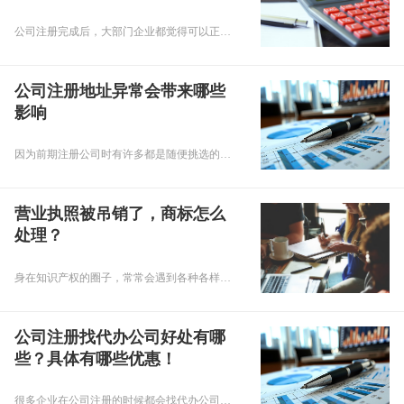
公司注册完成后，大部门企业都觉得可以正常营业了，但是【代办注册公司】教你，就算你无业务往来，记账报税都必须要处理，所有大家不要存在侥幸心理，那么乾通办小乾来告诉你，公司注册完成后有哪些税需要处理？【代办注册公司】教你怎么处理！文章中也会提到，注册公司要交哪些税？缴税怎么缴？小规模纳税人需要缴纳哪些税？希望能够帮助你们。
公司注册地址异常会带来哪些
影响
因为前期注册公司时有许多都是随便挑选的，后来有能力了再搬迁公司地址，但是，私自搬迁公司注册地址没办变更，是会造成公司地址异常的。那么下面呢，乾通办小编就给大家讲讲公司注册地址异常会带来哪些影响吧，欢迎大家来阅读。
营业执照被吊销了，商标怎么
处理？
身在知识产权的圈子，常常会遇到各种各样的问题，最近小编就遇到这么几个问题：公司营业执照被吊销了，那商标怎么办？还有效吗？已注销的公司转让需要什么材料？下面跟随小编一起了解联系吧。
公司注册找代办公司好处有哪
些？具体有哪些优惠！
很多企业在公司注册的时候都会找代办公司给企业办理，其实往往注册公司的一般都是一群有梦想的年轻人，其实在专业方面往往是欠缺的，在注册公司的时候往往都会出现问题，所以找好一个代办公司来进行公司注册是必不可少的！毕竟专业的比我们 这种门外汉好，往往有些企业在公司核名的时候都会死一大部分企业，打倒很多人的信心！那么现在小编给你列举了一下关于公司注册找代办公司好处有哪些？具体有哪些优惠！