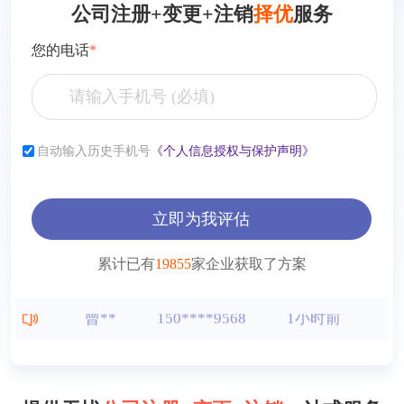
公司注册+变更+注销
择优
服务
您的电话
*
自动输入历史手机号
《个人信息授权与保护声明》
张**
153****2321
7小时前
李**
181****2321
6小时前
立即为我评估
薛**
150****4427
1小时前
累计已有
19855
家企业获取了方案
曾**
150****9568
1小时前
王**
150****2321
1小时前
方**
150****2321
1小时前