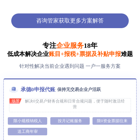
方**
150****7886
1小时前
郑**
132****2659
1小时前
咨询管家获取更多方案解答
方**
150****2321
1小时前
专注
企业服务
18年
方**
150****2321
1小时前
低成本解决企业
账目+报税+票据及补贴申报
难题
针对性解决当前企业遇到问题 一户一服务方案
承德0申报代账
保持无交易企业户活跃
场景
解决0交易户财务合规和日常合规问题，便于随时激活经
营
限小规模纳税人
按月记账服务
限0资金票据往来
送工商年审