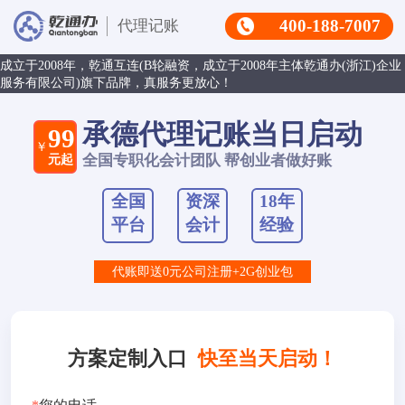
400-188-7007
代理记账
成立于2008年，乾通互连(B轮融资，成立于2008年主体乾通办(浙江)企业
服务有限公司)旗下品牌，真服务更放心！
承德代理记账当日启动
99
￥
元起
全国专职化会计团队 帮创业者做好账
全国
资深
18年
平台
会计
经验
代账即送0元公司注册+2G创业包
方案定制入口
快至当天启动！