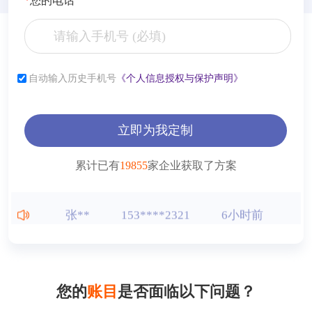
*
您的电话
自动输入历史手机号
《个人信息授权与保护声明》
立即为我定制
累计已有
19855
家企业获取了方案
张**
153****2321
6小时前
李**
181****2321
6小时前
薛**
150****4427
1小时前
您的
账目
是否面临以下问题？
曾**
150****9568
1小时前