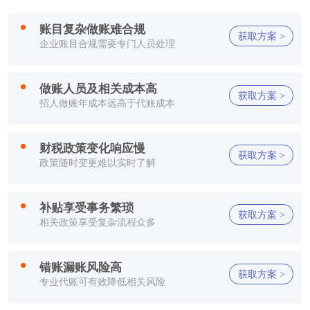
王**
150****2321
1小时前
账目复杂做账难合规
获取方案 >
企业账目合规需要专门人员处理
方**
150****2321
1小时前
方**
150****6869
1小时前
做账人员及相关成本高
获取方案 >
招人做账年成本远高于代账成本
方**
150****2321
1小时前
财税政策变化响应慢
方**
150****2321
1小时前
获取方案 >
政策随时变更难以实时了解
方**
150****2321
1小时前
补贴享受事务繁琐
获取方案 >
方**
150****2321
1小时前
相关政策享受复杂流程众多
方**
150****2321
1小时前
错账漏账风险高
获取方案 >
专业代账可有效降低相关风险
李**
150****2321
1小时前