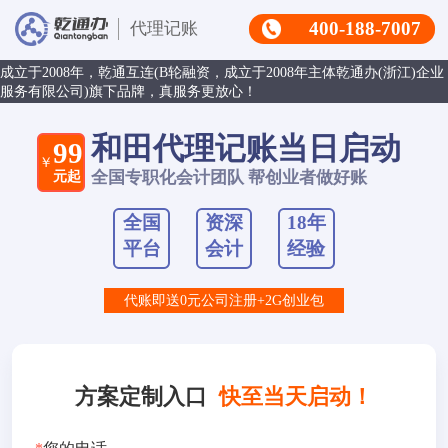
400-188-7007
代理记账
成立于2008年，乾通互连(B轮融资，成立于2008年主体乾通办(浙江)企业
服务有限公司)旗下品牌，真服务更放心！
和田代理记账当日启动
99
￥
元起
全国专职化会计团队 帮创业者做好账
全国
资深
18年
平台
会计
经验
代账即送0元公司注册+2G创业包
方案定制入口
快至当天启动！