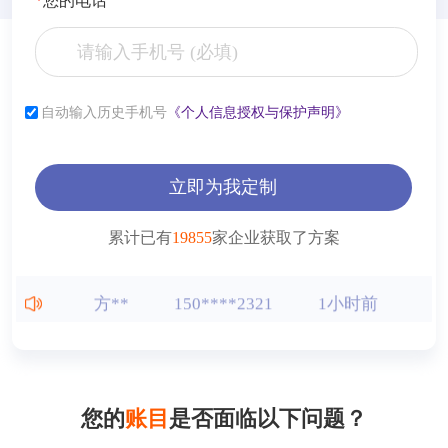
*
您的电话
张**
153****2321
6小时前
李**
181****2321
6小时前
自动输入历史手机号
《个人信息授权与保护声明》
薛**
150****4427
1小时前
立即为我定制
曾**
150****9568
1小时前
王**
150****2321
1小时前
累计已有
19855
家企业获取了方案
方**
150****2321
1小时前
方**
150****6869
1小时前
方**
150****2321
1小时前
您的
账目
是否面临以下问题？
方**
150****2321
1小时前