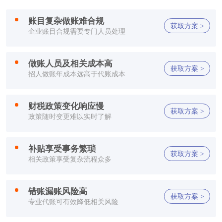
方**
150****2321
1小时前
账目复杂做账难合规
获取方案 >
企业账目合规需要专门人员处理
方**
150****2321
1小时前
方**
150****2321
1小时前
做账人员及相关成本高
获取方案 >
招人做账年成本远高于代账成本
李**
150****2321
1小时前
财税政策变化响应慢
方**
150****7886
1小时前
获取方案 >
政策随时变更难以实时了解
郑**
132****2659
1小时前
补贴享受事务繁琐
获取方案 >
方**
150****2321
1小时前
相关政策享受复杂流程众多
方**
150****2321
1小时前
错账漏账风险高
获取方案 >
专业代账可有效降低相关风险