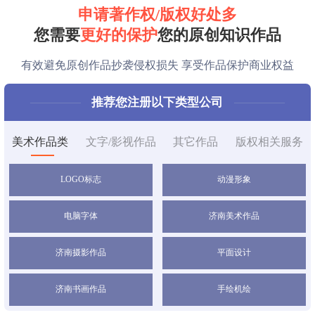
申请
著作权/版权
好处多
方**
150****2321
1小时前
您需要
更好的保护
您的原创知识作品
方**
150****2321
1小时前
有效避免原创作品抄袭侵权损失 享受作品保护商业权益
方**
150****2321
1小时前
推荐您注册以下类型公司
方**
150****2321
1小时前
美术作品类
文字/影视作品
其它作品
版权相关服务
方**
150****2321
1小时前
LOGO标志
动漫形象
李**
150****2321
1小时前
电脑字体
济南美术作品
方**
150****7886
1小时前
济南摄影作品
平面设计
郑**
132****2659
1小时前
方**
150****2321
1小时前
济南书画作品
手绘机绘