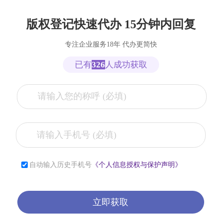
版权登记快速代办 15分钟内回复
专注企业服务18年 代办更简快
已有
326
人成功获取
张**
153****2321
7小时前
自动输入历史手机号
《个人信息授权与保护声明》
李**
181****2321
6小时前
薛**
150****4427
1小时前
立即获取
曾**
150****9568
1小时前