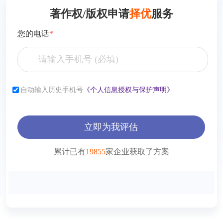
著作权/版权申请
择优
服务
您的电话
*
张**
153****2321
7小时前
自动输入历史手机号
《个人信息授权与保护声明》
李**
181****2321
6小时前
薛**
150****4427
1小时前
立即为我评估
曾**
150****9568
1小时前
累计已有
19855
家企业获取了方案
王**
150****2321
1小时前
方**
150****2321
1小时前
方**
150****6869
1小时前