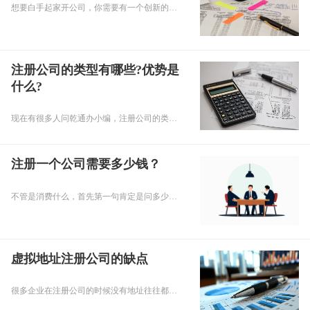
想要白手起家开公司，你需要有一个创新的想法。创新是公司发展的灵魂，只有与众不同的点子才能让你在众多的竞争者中脱颖而出。一旦你有了想法，就要深入市场研究，了解行业趋势和客户需求，为你的公司制定合适的市场定位。
注册公司的类型有哪些?优势是
什么?
现在有很多人问乾通办小编，注册公司的类型有哪些?优势是什么?下面就让小编为大家回答关于注册公司的问题吧。
注册一个公司需要多少钱？
不管是消费什么，首先第一句肯定是问多少钱，这是消费者的本能反应，所以在当下的创业时期，注册公司也是一样的，很多老板在重庆找代办公司注册的时候第一句就是多少钱呢？目前市场上，关于代理注册公司的收费标准并没有一个统一的标准，地区不同、代理公司的情况不同都会影响代理注册公司的费用。
虚拟地址注册公司的缺点
很多企业在注册公司的时候没有地址往往都会选择虚拟地址来进行注册公司，而且用虚拟 地址来进行公司注册也会为公司节约成本，但是不必然的因素太多了，那么现在乾通办小乾列举几条虚拟地址注册公司的缺点？有哪些？具体的？