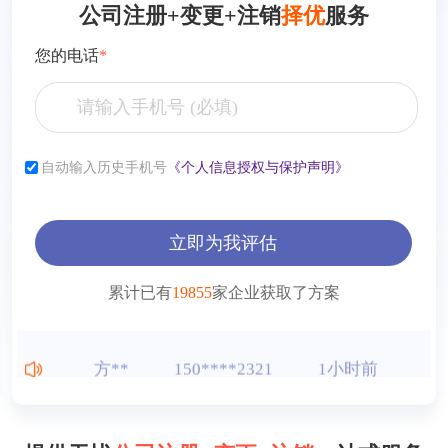
公司注册+变更+注销
择优
服务
您的电话
*
张**
153****2321
7小时前
李**
181****2321
6小时前
自动输入历史手机号
《个人信息授权与保护声明》
薛**
150****4427
1小时前
立即为我评估
曾**
150****9568
1小时前
累计已有
19855
家企业获取了方案
王**
150****2321
1小时前
方**
150****2321
1小时前
方**
150****6869
1小时前
方**
150****2321
1小时前