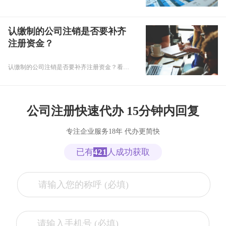
认缴制的公司注销是否要补齐
注册资金？
认缴制的公司注销是否要补齐注册资金？看完你就明白了！1问题一：我公司跟甲公司签订销售合同，由于甲违约，合同解除，按照约定甲方支付我10万元赔偿金，请问我公司收到的赔偿金收入是否开票？答复：根据《增值税暂行条例》以及《营业税改征增值税试点实施办法》，在中华人民共和国境内销售货物、提供加工、修理修配劳务、进口货物、销售服务、无形资产或者不动产的单位和个人，为增值税纳税人，应当缴纳增值税。
公司注册快速代办 15分钟内回复
专注企业服务18年 代办更简快
已有
421
人成功获取