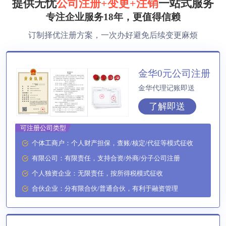
提供无忧
公司注册+变更+注销
一站式服务
专注企业服务18年，更值得信赖
方**
150****2321
1小时前
订制择优注册方案，一次办好避免后续变更麻烦
方**
150****2321
1小时前
方**
150****2321
1小时前
金华0元公司注册
金华代理记账即送
方**
150****2321
1小时前
了解即送
李**
150****2321
1小时前
可注册公司类型
方**
150****7886
1小时前
个体工商户：个人财产担保，查账/核定/代征等模式征收
有限公司：有限责任，支持合资/外商/分子公司注册
郑**
132****2659
1小时前
个人独资企业：无限责任，按所得税模式征收
合伙企业：分有限合伙/普通合伙，有利于融资管理
方**
150****2321
1小时前
方**
150****2321
1小时前