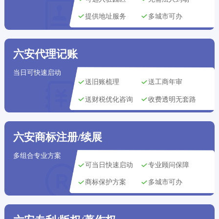
成都市用户
刚刚获取了
176****7210
商标注册方案
提供地址服务
多城市可办
宁波市用户
刚刚获取了
151****9505
专利申请方案
宁波市用户
刚刚获取了
155****4612
版权登记方案
六安代理记账
重庆市用户
刚刚获取了
当日可快速启动
134****9281
公司注册方案
送旧账梳理
送工商年审
武汉市用户
刚刚获取了
188****5526
版权登记方案
送财税优化咨询
收费透明无套路
上海市用户
刚刚获取了
197****2149
公司注册方案
六安商标注册/续展
武汉市用户
刚刚获取了
161****3060
版权登记方案
多组合专业方案
昆明市用户
刚刚获取了
可当日快速启动
专业顾问保障
188****4725
代理记账方案
商标保护方案
多城市可办
大连市用户
刚刚获取了
134****3289
公司注册方案
北京市用户
刚刚获取了
135****2875
公司注册方案