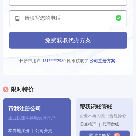
‌贵阳市‌用户
刚刚获取了
130****3124
公司注册方案
三亚市用户
刚刚获取了
180****7748
专利申请方案
免费获取代办方案
大连市用户
刚刚获取了
193****7838
公司注册方案
长沙市用户
刚刚获取了
151****2989
公司注册方案
成都市用户
刚刚获取了
130****5839
代理记账方案
重庆市用户
刚刚获取了
130****0516
代理记账方案
限时特价
郑州市用户
刚刚获取了
196****5135
专利申请方案
帮我记账管账
帮我注册公司
昆明市用户
刚刚获取了
139****3278
商标注册方案
企业不再为账目合规操心
企业快速本异地设点开户
旧账梳理 | 代理做账
宁波市用户
刚刚获取了
138****2804
公司注册方案
本异地注册 | 公司变更
限时￥99起
抢