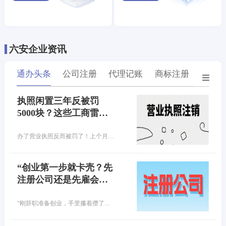
六安企业资讯
通办头条
公司注册
代理记账
商标注册
专利
执照闲置三年反被罚
5000块？这些工商雷
区，你踩了几个？
办了营业执照反而被罚了！上个月去注销营业执照，工作人员一句话让我腿软，您这执照异常3年，得先交罚款！原来当初随手办的执照，竟因连续3年没做年报，早就进黑名单了…
“创业第一步就卡壳？先
注册公司还是先雇会
计？90%的老板都选错
了！”
“刚辞职准备创业，手里攥着攒了好几年的启动资金，满脑子都是产品、客户、市场……结果第一步就懵了——公司还没注册，财务问题先砸脸上！