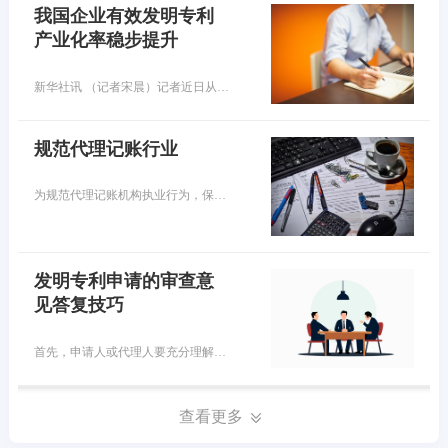
我国企业有效发明专利
产业化率稳步提升
新华社讯 （记者宋晨）记者近日从国家知识产权局获悉，目前，我国国内有效发明专利中，企业所占比重已超七成，数量超过300万件。我国企业有效发明专利产业化率稳步提升，专利转化运用效益持续提高。
规范代理记账行业
为规范代理记账机构执业行为，保证执业质量和服务水平，财政部在2023年底印发了《代理记账基础工作规范（试行）》（以下简称《工作规范》），已于2024年1月起正式施行。代理记账机构从事的是社会性会计服务活动，提供的服务内容主要包括会计核算、税务申报、财务报表编制、税务筹划等，已成为促进中小微企业成长的重要专业力量。目前，我国取得行政许可的代理记账机构已经超过10万家，从业人员也超过30万人。
发明专利申请的审查意
见答复技巧
首先，申请人或代理人要充分理解本申请、对比文件的技术内容以及审查意见通知书，然后仔细核对审查意见通知书中所列出的对比文件公开的特征和区别是否存在 遗漏、偏差等情况。如果申请人或代理人能够准确把握事实，发现并指出审查员审查意见通知书中存在的事实认定不恰当的地方，那么后续审查员的审查意见将会重新考虑本申请的创造性，这样即使审查意见仍认为本申请不具备创造性也会给申请人后续再一次意见陈述创造了机会。
查看更多