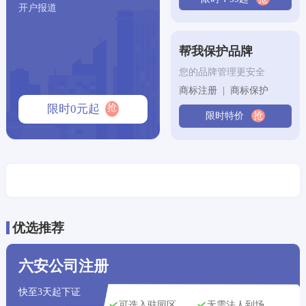
开户报道
三亚市用户
刚刚获取了
185****4514
商标注册方案
大连市用户
刚刚获取了
帮我保护品牌
152****9499
商标注册方案
您的品牌管理更安全
杭州市用户
刚刚获取了
138****4892
公司注册方案
商标注册 | 商标保护
抢
限时0元起
杭州市用户
刚刚获取了
限时特价
抢
172****7084
专利申请方案
西安市用户
刚刚获取了
170****7633
版权登记方案
长沙市用户
刚刚获取了
140****0169
专利申请方案
合肥市用户
刚刚获取了
195****1313
版权登记方案
优选推荐
长沙市用户
刚刚获取了
193****4550
版权登记方案
六安公司注册
南京市用户
刚刚获取了
177****1350
版权登记方案
快至3天起下证
可选入驻园区
无需法人到场