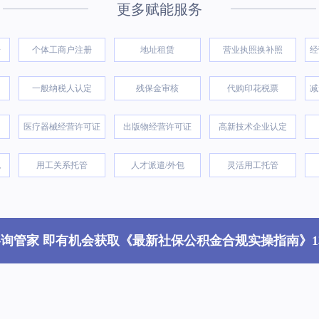
更多赋能服务
册
个体工商户注册
地址租赁
营业执照换补照
经
一般纳税人认定
残保金审核
代购印花税票
减
医疗器械经营许可证
出版物经营许可证
高新技术企业认定
税
用工关系托管
人才派遣/外包
灵活用工托管
咨询管家 即有机会获取《最新社保公积金合规实操指南》1