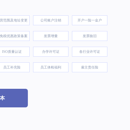
营范围及地址变更
公司账户注销
开户一险一金户
免税优惠政策备案
发票增量
发票验旧
ISO质量认证
办学许可证
各行业许可证
员工补充险
员工体检福利
雇主责任险
本