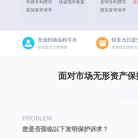
外观专利撰写
快速预审备案
发明专利撰写
优
驳加复审请求
驳加复审请求
无须到场远程可办
快至当日提
在线提交方便快捷
快速提交高效代
面对市场无形资产保
PROBLEM
您是否面临以下发明保护诉求？