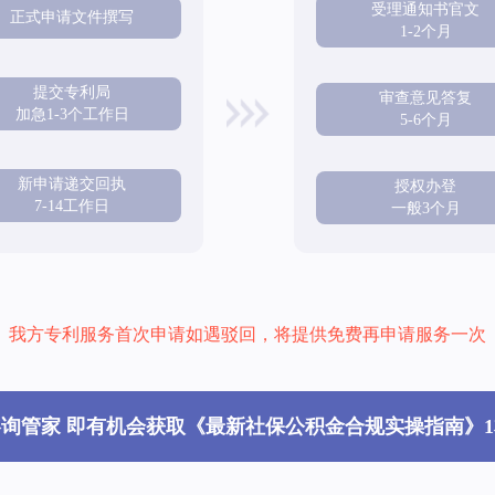
受理通知书官文
正式申请文件撰写
1-2个月
提交专利局
审查意见答复
加急1-3个工作日
5-6个月
新申请递交回执
授权办登
7-14工作日
一般3个月
我方专利服务首次申请如遇驳回，将提供免费再申请服务一次
咨询管家 即有机会获取《最新社保公积金合规实操指南》1