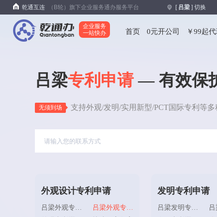
乾通互连
（B轮）旗下企业服务通办服务平台
[
吕梁
] 切换
企业服务
首页
0元开公司
￥99起
一站快办
吕梁
专利申请
— 有效保
支持外观/发明/实用新型/PCT国际专利
无须到场
外观设计专利申请
发明专利申请
吕梁外观专利申请
吕梁外观专利复审
吕梁发明专利申请