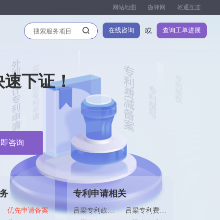
网站地图
微蜂网
乾通互连
在线咨询
查询工单进展
或
快速下证！
立即咨询
务
专利申请相关
优先申请备案
吕梁专利政策咨询
吕梁专利费用计算