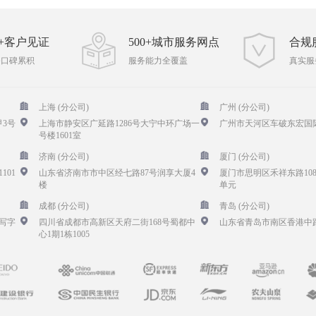
00+客户见证
500+城市服务网点
合规
务口碑累积
服务能力全覆盖
真实服
上海 (分公司)
广州 (分公司)
3号
上海市静安区广延路1286号大宁中环广场一
广州市天河区车破东宏国际
号楼1601室
济南 (分公司)
厦门 (分公司)
101
山东省济南市市中区经七路87号润享大厦4
厦门市思明区禾祥东路108
楼
单元
成都 (分公司)
青岛 (分公司)
写字
四川省成都市高新区天府二街168号蜀都中
山东省青岛市南区香港中路
心1期1栋1005