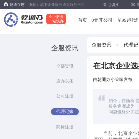
乾通互连
（B轮）旗下企业服务通办服务平台
[
] 切换
企业服务
首页
0元开公司
￥99起代
一站快办
企服资讯
代理记
>
企服资讯
在北京企业选
全部资讯
由乾通办小管家发布
通办头条
公司注册
如今，伴随着北
服务逐渐成为一
代理记账
问题也格外关注
商标注册
当前，北京企业