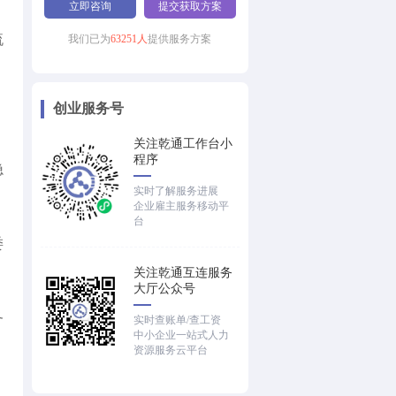
立即咨询
提交获取方案
流
我们已为
63251人
提供服务方案
、
创业服务号
关注乾通工作台小
程序
隐
实时了解服务进展
企业雇主服务移动平
台
委
关注乾通互连服务
大厅公众号
务
实时查账单/查工资
中小企业一站式人力
资源服务云平台