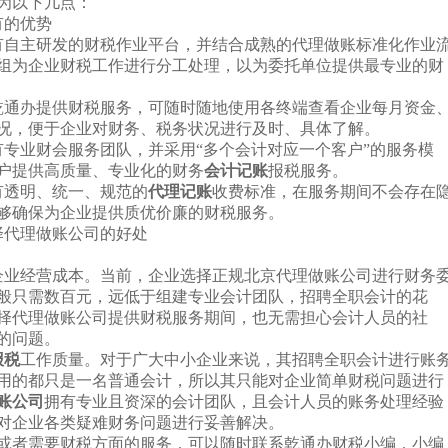
为以下几点：
有的优势
有自主研发的财税作业平台，并结合成熟的代理做账标准化作业
组为企业财税工作进行分工处理，以为委托单位提供最专业的财
乾通办提供财税服务，可随时随地使用各终端查看企业每月资金
况，便于企业对财务、税务状况进行及时、具体了解。
有专业财会服务团队，并采用“多个会计对应一个客户”的服务模
户提供高质量、专业化的财务
会计记账
报税服务。
有透明、统一、规范的
代理记账
收费标准，在服务期间不会存在
够确保为企业提供质优价廉的财税服务。
择代理做账公司的好处
企业经营成本。当前，企业选择正规北京代理做账公司进行财务
般只需数百元，远低于组建专业会计团队，招聘全职会计的花
择代理做账公司提供财税服务期间，也无需担心会计人员的社
的问题。
报税
工作质量。对于广大中小企业来说，其招聘全职会计进行账
用的都只是一名普通会计，所以其只能对企业简单财税问题进行
账公司
拥有专业且资深的会计团队，且会计人员的账务处理经验
对企业各类疑难财务问题进行妥善解决。
或者需要财税方面的服务，可以随时联系乾通办财税小编，小编