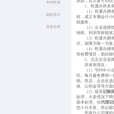
原因，其主要可归结
专利申请
1、乾通办所具
（1）乾通办拥
版权登记
程，成立专属会计小
税服务。
资质办理
（2）企业选择
纳税、利润等财税状
（3）乾通办拥
式，保障为每一为客
（4）乾通办拥
形收费项目，因此能
2、北京企业选
具体表现在：
（1）节约中小
托，每月服务费用一
销。而且，企业在选
保、公积金等等方面
（2）提高
记账
处理，大多情况下聘
基本处理。但
代理记
也十分丰富。所以能
您有什么不懂的