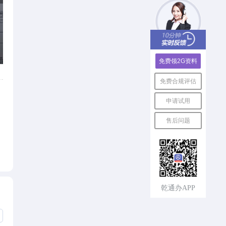
免费领2G资料
免费合规评估
申请试用
售后问题
乾通办APP
速回电，