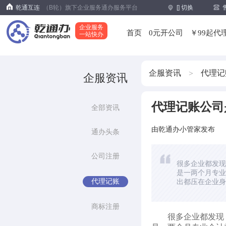
乾通互连
（B轮）旗下企业服务通办服务平台
[
] 切换
企业服务
首页
0元开公司
￥99起代
一站快办
企服资讯
代理记
>
企服资讯
代理记账公司
全部资讯
由乾通办小管家发布
通办头条
公司注册
很多企业都发现
是一两个月专业
代理记账
出都压在企业身
商标注册
很多企业都发现