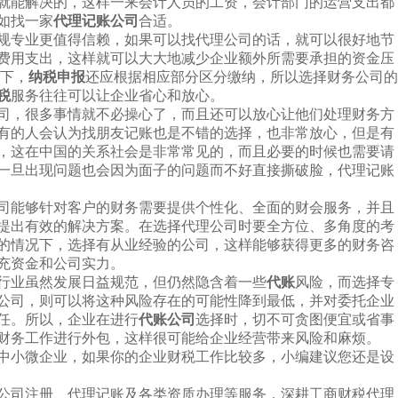
就能解决的，这样一来会计人员的工资，会计部门的运营支出都
如找一家
代理记账公司
合适。
规专业更值得信赖，如果可以找代理公司的话，就可以很好地节
费用支出，这样就可以大大地减少企业额外所需要承担的资金压
况下，
纳税申报
还应根据相应部分区分缴纳，所以选择财务公司的
税
服务往往可以让企业省心和放心。
司，很多事情就不必操心了，而且还可以放心让他们处理财务方
有的人会认为找朋友记账也是不错的选择，也非常放心，但是有
，这在中国的关系社会是非常常见的，而且必要的时候也需要请
一旦出现问题也会因为面子的问题而不好直接撕破脸，代理记账
司能够针对客户的财务需要提供个性化、全面的财会服务，并且
提出有效的解决方案。在选择代理公司时要全方位、多角度的考
的情况下，选择有从业经验的公司，这样能够获得更多的财务咨
充资金和公司实力。
行业虽然发展日益规范，但仍然隐含着一些
代账
风险，而选择专
公司，则可以将这种风险存在的可能性降到最低，并对委托企业
任。所以，企业在进行
代账公司
选择时，切不可贪图便宜或省事
财务工作进行外包，这样很可能给企业经营带来风险和麻烦。
中小微企业，如果你的企业财税工作比较多，小编建议您还是设
公司注册、代理记账及各类资质办理等服务，深耕工商财税代理