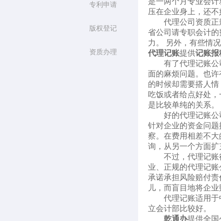
是一两个月专业会计
专利申请
压在企业身上，还不
代理公司资质正
版权登记
省公司请专职会计的
力。 另外，有些情
资质办理
代理记账
提供
记账报
有了代理记账公
面的麻烦问题。也许
的时候却需要搭人情
吃饭或者给点好处，
是比较单纯的关系。
好的代理记账公
针对企业的资金问题
察。在费用相差不大
询，从另一个方面扩
不过，代理记账
业、正规的代理记账
承诺承担风险赔付责
儿，而盲目地将企业
代理记账适用于
立会计部比较好。
乾通办
提供全国