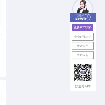
免费领2G资料
免费合规评估
申请试用
售后问题
速回电，
乾通办APP