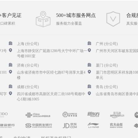
00+客户见证
500+城市服务网点
合规
务口碑累积
服务能力全覆盖
真实服
上海 (分公司)
广州 (分公司)
3号
上海市静安区广延路1286号大宁中环广场一
广州市天河区车破东宏国际
号楼1601室
济南 (分公司)
厦门 (分公司)
101
山东省济南市市中区经七路87号润享大厦4
厦门市思明区禾祥东路108
楼
单元
成都 (分公司)
青岛 (分公司)
写字
四川省成都市高新区天府二街168号蜀都中
山东省青岛市南区香港中路
心1期1栋1005