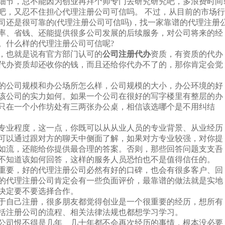
细节，总不能因为创业再拜个师专门去研究研究吧，多浪费时间
忍不住担心代理注册公司可信吗。 不过，从目前的市场行
司还是很可靠的(代理注册公司可信吗)，找一家靠谱的代理注册
率、省钱、还能提供很多公司发展的后续服务，对公司将来的经
。什么样的代理注册公司可信呢?
，也就是说有官方部门认可的
公司注册代办
资质，有资质的代办
代办资质却还收你的钱，而且还给你代办不了的，那你肯定会觉
的公司规模和办公场所怎么样，公司规模的大小，办公环境的好
该公司的实力如何。如果一个公司在很好的写字楼里有整层的办
只在一个小作坊处有三两张办公桌，相信该选哪个是不用纠结
专业程度，这一点，你既可以从从业人员的专业背景、从业经历
可以通过跟对方的聊天中侧面了解，如果对方专业较强，对你提
如流，还能给你提供最合理的答案。否则，那些回答问题支支吾
不知道该如何回答，这样的服务人员恐怕也不是值得信任的。
重要，好的代理注册公司必然有好的口碑，也会有很多客户、回
的代理注册公司肯定会有一些负面评价，最靠谱的做法就是实地
决定要不要选择合作。
于自己注册，很多朋友都觉得创业是一个很重要的经历，想所有
括注册公司的流程、相关法律法规也都想学习学习。
公司恨不得是几年、几十年都不会再次经历的事情，根本没必要