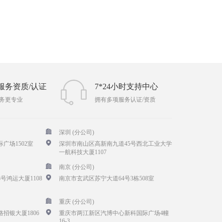
服务资质/认证
7*24小时支持中心
务更专业
拥有多项服务认证/资质
深圳 (分公司)
广场1502室
深圳市南山区高新南九道45号西北工业大学
一航科技大厦1107
南京 (分公司)
号鸿运大厦1108
南京市玄武区苏宁大道64号3栋508室
重庆 (分公司)
招银大厦1806
重庆市两江新区汽博中心新科国际广场4幢
16-3