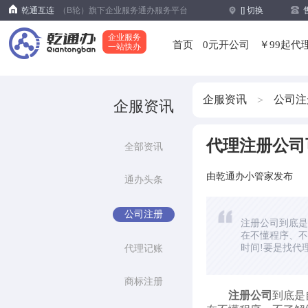
乾通互连
（B轮）旗下企业服务通办服务平台
[
] 切换
企业服务
首页
0元开公司
￥99起代
一站快办
企服资讯
公司注
>
企服资讯
代理注册公司
全部资讯
由乾通办小管家发布
通办头条
公司注册
注册公司到底是
在不懂程序、不
时间!要是找代理
代理记账
的市场行情来看
的代理注册公司
商标注册
务，对公司将来
注册公司
到底是