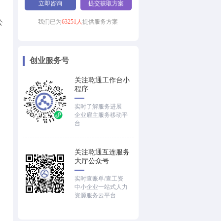
!
立即咨询
提交获取方案
公
我们已为
63251人
提供服务方案
创业服务号
关注乾通工作台小
程序
实时了解服务进展
企业雇主服务移动平
台
关注乾通互连服务
大厅公众号
实时查账单/查工资
中小企业一站式人力
资源服务云平台