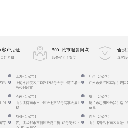
00+客户见证
500+城市服务网点
合规
务口碑累积
服务能力全覆盖
真实服
上海 (分公司)
广州 (分公司)
3号
上海市静安区广延路1286号大宁中环广场一
广州市天河区车破东宏国际
号楼1601室
济南 (分公司)
厦门 (分公司)
101
山东省济南市市中区经七路87号润享大厦4
厦门市思明区禾祥东路108
楼
单元
成都 (分公司)
青岛 (分公司)
写字
四川省成都市高新区天府二街168号蜀都中
山东省青岛市南区香港中路
心1期1栋1005