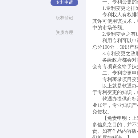
一、专利变更的
专利申请
1.专利变更之
专利权人有权排
版权登记
其许可使用该技术，
中的市场份额。
资质办理
2.专利变更之
利用专利可以申
总分100分，知识产
3.专利变更之
各级政府都会对
会有专项资金给予扶
二、专利变更申
专利著录项目变
以上就是乾通办
于专利变更的知识，
乾通办提供商标
业16年，专业知识
免侵权。
【免责申明：上
多信息之目的，并不
责。如有作品内容版权
们将尽快解决。】