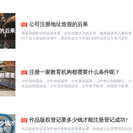
在单位或组织的权益紧密相关。
公司注册地址造假的后果
随着我国经济的迅速发展，创业也被大力的支持，越来越多的人都投身
到了自主创业的浪潮中，很多刚走出大学校门的毕业生也不再只是盯着
求职就业这一条路，也加入了创业队伍中。注册公司呈现井喷式增长，
随之而来的注册资料造假问题也频频发生，部分企业或者个人采用编
造、制造假的注册地址欺骗工商局，以取得公司注册登记，这种做法是
会承担法律责任的，下面我们一起来看看有关使用假地址注册公司的事
儿。
注册一家教育机构都需要什么条件呢？
少年强则国强，少年智则国智，少年富则国富，少年独立则国独立，少
年自由则国自由，少年进步则国进步，少年胜于欧洲，则国胜于欧洲，
少年雄于地球，则国雄于地球。这是梁启超的《少年中国说》中所写到
的。由此可见对于孩童的教育是我国的重中之重。九年义务教育就是一
个重大突破，直到现在越多的培训机构出现，更映射除了现在的家长室
友多在乎知识。那么我们注册一家教育机构都需要什么条件呢？
作品版权登记要多少钱才能注册登记成功?
作品版权登记是保护创作者权益的重要步骤，但很多人对其费用存在疑