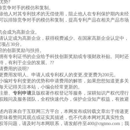
优势?
排除竞争对手的模仿和复制。
除他人对其专利技术的无偿使用，阻止他人在专利保护期内未经
可以排除竞争对手的模仿和复制，提高专利产品在相关产品市场
有机会成为高新企业。
请认定成为高新企业，获得税费减少。在国家高新企业认定中，
权项占30分。
政府的创新奖励与扶持。
拥有专利证书的企业给予科技创新奖励或专项财政补贴。同时还
持，有利于企业的发展。??
请费用的说明?
更费用发明人、申请人或专利权人的变更,变更费为200元。
小编对专利变更的优势和申请费用的解答，如果您想知道更多关
每天记得关注本站，小编会经常更新的。
注册、
专利申请
及版权著作权登记等服务，深耕知识产权代理行
产权顾问及服务团队，全程快速代办，保护企业知产权益，有效避
述内容来自于互联网三方平台，本网发布或转载文章出于传递更
意味着赞同其观点或证实其描述，也不代表本网对其真实性负
等问题，请及时与本网联系，请发邮件至400@ctgtmo.com；我