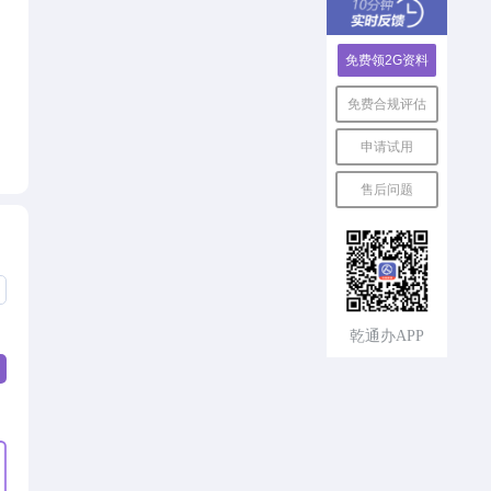
免费领2G资料
免费合规评估
申请试用
售后问题
速回电，
乾通办APP