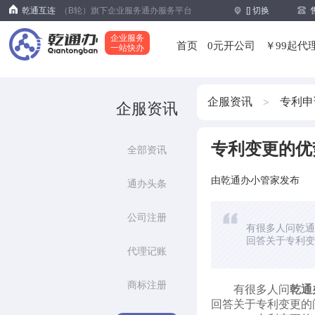
乾通互连
（B轮）旗下企业服务通办服务平台
[
] 切换
企业服务
首页
0元开公司
￥99起代
一站快办
企服资讯
专利申
>
企服资讯
专利变更的优
全部资讯
由乾通办小管家发布
通办头条
公司注册
有很多人问乾通
回答关于专利变
代理记账
商标注册
有很多人问
乾通
回答关于专利变更的