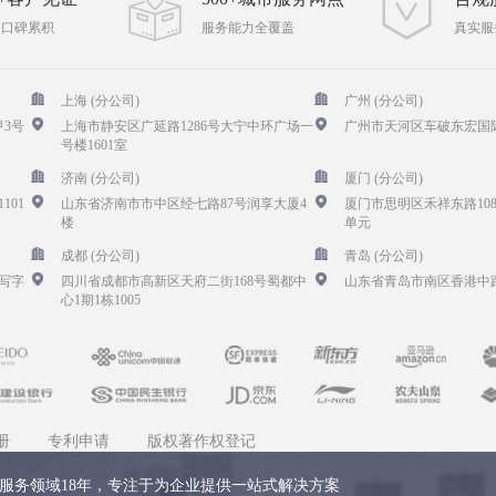
务口碑累积
服务能力全覆盖
真实服
上海 (分公司)
广州 (分公司)
3号
上海市静安区广延路1286号大宁中环广场一
广州市天河区车破东宏国际
号楼1601室
济南 (分公司)
厦门 (分公司)
101
山东省济南市市中区经七路87号润享大厦4
厦门市思明区禾祥东路108
楼
单元
成都 (分公司)
青岛 (分公司)
写字
四川省成都市高新区天府二街168号蜀都中
山东省青岛市南区香港中路
心1期1栋1005
册
专利申请
版权著作权登记
服务领域18年，专注于为企业提供一站式解决方案