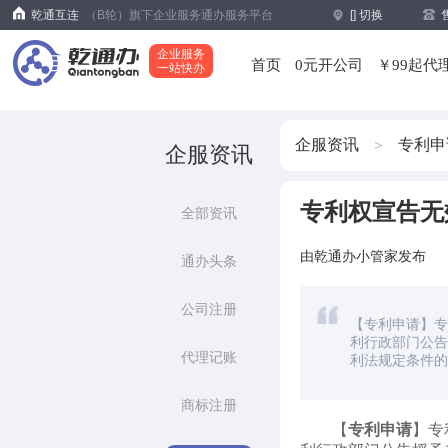
乾通互连
（B轮）旗下企业服务通办服务平台
[
] 切换
企业服务
首页
0元开公司
￥99起代
一站快办
企服资讯
专利申
>
企服资讯
专利权宣告无
全部资讯
由乾通办小管家发布
通办头条
公司注册
【专利申请】专
利行政部门公告
代理记账
利法规定条件的
权宣告无效的原
商标注册
【
专利申请
】专