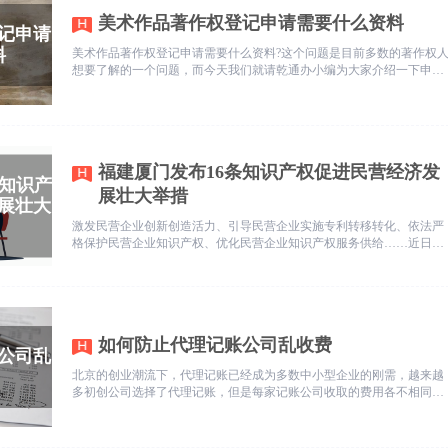
美术作品著作权登记申请需要什么资料
美术作品著作权登记申请需要什么资料?这个问题是目前多数的著作权
想要了解的一个问题，而今天我们就请乾通办小编为大家介绍一下申请
美术作品著作权登记所需要的材料，对于著作人来说可以进行相关作品
登记，这样更加具有法律保护的作用。
福建厦门发布16条知识产权促进民营经济发
展壮大举措
激发民营企业创新创造活力、引导民营企业实施专利转移转化、依法严
格保护民营企业知识产权、优化民营企业知识产权服务供给……近日，
福建省厦门市知识产权工作领导小组办公室制定出台《知识产权促进厦
门民营经济发展壮大的若干举措》（下称《若干举措》），其中包括知
识产权创造、运用、保护、服务等方面的16条举措；汇总现行政策信息
资源，推出《惠及民营企业知识产权政策及公共服务信息汇编》，为企
业提供“一站式”服务。
如何防止代理记账公司乱收费
北京的创业潮流下，代理记账已经成为多数中小型企业的刚需，越来越
多初创公司选择了代理记账，但是每家记账公司收取的费用各不相同，
甚至有一些乱收费的现象产生，那作为消费者，应该如何防范代理记账
公司乱收费呢?乾通办小编来谈谈：如何防止代理记账公司乱收费。