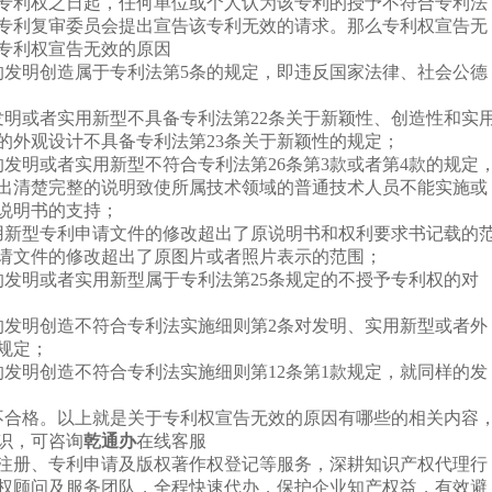
专利权之日起，任何单位或个人认为该专利的授予不符合专利法
专利复审委员会提出宣告该专利无效的请求。那么专利权宣告无
专利权宣告无效的原因
的发明创造属于专利法第5条的规定，即违反国家法律、社会公德
发明或者实用新型不具备专利法第22条关于新颖性、创造性和实
的外观设计不具备专利法第23条关于新颖性的规定；
的发明或者实用新型不符合专利法第26条第3款或者第4款的规定
出清楚完整的说明致使所属技术领域的普通技术人员不能实施或
说明书的支持；
用新型专利申请文件的修改超出了原说明书和权利要求书记载的
请文件的修改超出了原图片或者照片表示的范围；
的发明或者实用新型属于专利法第25条规定的不授予专利权的对
的发明创造不符合专利法实施细则第2条对发明、实用新型或者外
规定；
的发明创造不符合专利法实施细则第12条第1款规定，就同样的发
不合格。以上就是关于专利权宣告无效的原因有哪些的相关内容
识，可咨询
乾通办
在线客服
注册、专利申请及版权著作权登记等服务，深耕知识产权代理行
产权顾问及服务团队，全程快速代办，保护企业知产权益，有效避