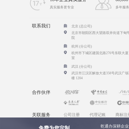
真实服务更专业
多年服
联系我们
北京 (总公司)
北京市朝阳区西大望路双井街道下甸甲
院
杭州 (分公司)
杭州市下城区建国北路276号东联大厦1
室
武汉 (分公司)
武汉市江汉区解放大道358号武汉广场
楼 1204
合作伙伴
关联服务
公司注册
代理记账
商标注
乾通办深耕企业
免费为您定制