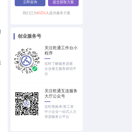
立即咨询
提交获取方案
我们已为
63251人
提供服务方案
用
创业服务号
，
关注乾通工作台小
程序
范
实时了解服务进展
企业雇主服务移动平
台
关注乾通互连服务
大厅公众号
实时查账单/查工资
中小企业一站式人力
，
资源服务云平台