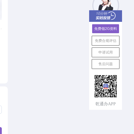
免费领2G资料
免费合规评估
申请试用
售后问题
速回电，
乾通办APP