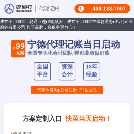
400-188-7007
代理记账
成立于2008年，乾通互连(B轮融资，成立于2008年主体乾通办(浙江)企业
服务有限公司)旗下品牌，真服务更放心！
宁德代理记账当日启动
99
￥
元起
全国专职化会计团队 帮创业者做好账
全国
资深
18年
平台
会计
经验
代账即送0元公司注册+2G创业包
方案定制入口
快至当天启动！