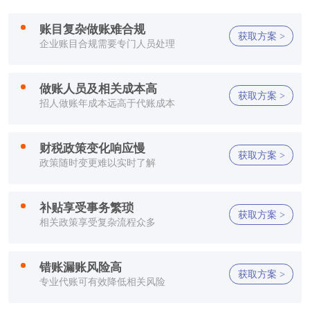
方**
150****2321
1小时前
账目复杂做账难合规
方**
150****2321
1小时前
获取方案 >
企业账目合规需要专门人员处理
方**
150****2321
1小时前
做账人员及相关成本高
获取方案 >
方**
150****2321
1小时前
招人做账年成本远高于代账成本
李**
150****2321
1小时前
财税政策变化响应慢
获取方案 >
政策随时变更难以实时了解
方**
150****7886
1小时前
郑**
132****2659
1小时前
补贴享受事务繁琐
获取方案 >
相关政策享受复杂流程众多
方**
150****2321
1小时前
方**
150****2321
1小时前
错账漏账风险高
获取方案 >
专业代账可有效降低相关风险