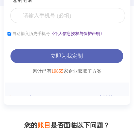
*
您的电话
张**
153****2321
6小时前
自动输入历史手机号
《个人信息授权与保护声明》
李**
181****2321
6小时前
薛**
150****4427
1小时前
立即为我定制
曾**
150****9568
1小时前
累计已有
19855
家企业获取了方案
王**
150****2321
1小时前
方**
150****2321
1小时前
方**
150****6869
1小时前
方**
150****2321
1小时前
您的
账目
是否面临以下问题？