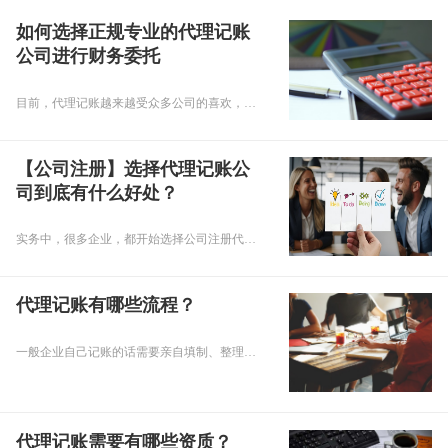
如何选择正规专业的代理记账
公司进行财务委托
目前，代理记账越来越受众多公司的喜欢，大部分公司开始选用正规专业的代理记账公司做好财务委托。可是市场上的财税代理企业总数诸多，应怎样挑选正规专业的代理记账公司开展财务委托成为了关键的话题。下边，乾通办给大伙儿介绍下如何选择正规专业的代理记账公司进行财务委托，欢迎大家来阅读。
【公司注册】选择代理记账公
司到底有什么好处？
实务中，很多企业，都开始选择公司注册代理的服务，虽然这很普遍了，但是仍不乏很多朋友根本不知道公司注册代理到底能给企业带来什么好处，下面小编就给大家略说一二。
代理记账有哪些流程？
一般企业自己记账的话需要亲自填制、整理、分类、装订各类凭证，还需要亲自到工商、税务部门办理业务。所以很多企业为了减少麻烦都会选择代理记账，这样会比较省心。那代理记账都有哪些流程呢？小编将在下文给大家详细介绍。
代理记账需要有哪些资质？