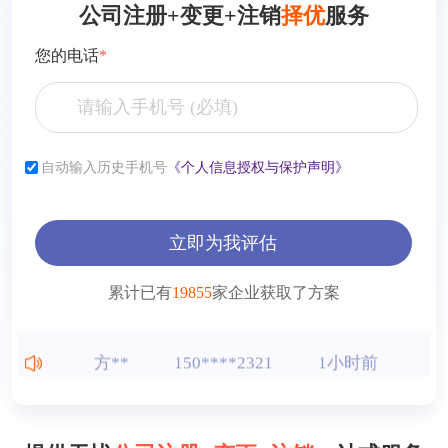
公司注册+变更+注销
择优
服务
您的电话
*
张**
153****2321
7小时前
李**
181****2321
6小时前
自动输入历史手机号
《个人信息授权与保护声明》
薛**
150****4427
1小时前
立即为我评估
曾**
150****9568
1小时前
累计已有
19855
家企业获取了方案
王**
150****2321
1小时前
方**
150****2321
1小时前
方**
150****6869
1小时前
方**
150****2321
1小时前