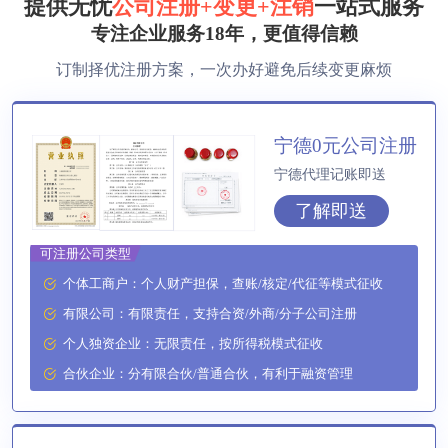
提供无忧
公司注册+变更+注销
一站式服务
专注企业服务18年，更值得信赖
方**
150****2321
1小时前
订制择优注册方案，一次办好避免后续变更麻烦
方**
150****2321
1小时前
方**
150****2321
1小时前
宁德0元公司注册
宁德代理记账即送
方**
150****2321
1小时前
了解即送
李**
150****2321
1小时前
可注册公司类型
方**
150****7886
1小时前
个体工商户：个人财产担保，查账/核定/代征等模式征收
有限公司：有限责任，支持合资/外商/分子公司注册
郑**
132****2659
1小时前
个人独资企业：无限责任，按所得税模式征收
方**
150****2321
1小时前
合伙企业：分有限合伙/普通合伙，有利于融资管理
方**
150****2321
1小时前