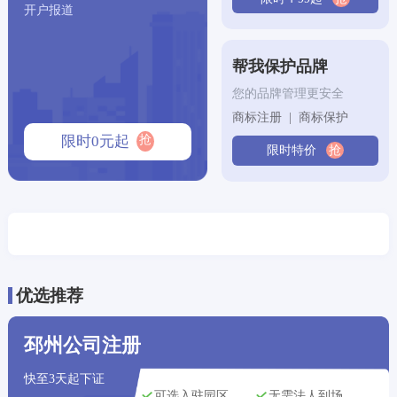
开户报道
成都市用户
刚刚获取了
143****3027
专利申请方案
帮我保护品牌
大连市用户
刚刚获取了
138****0163
代理记账方案
您的品牌管理更安全
宁波市用户
刚刚获取了
157****3244
代理记账方案
商标注册 | 商标保护
抢
限时0元起
限时特价
抢
武汉市用户
刚刚获取了
153****0909
版权登记方案
沈阳市用户
刚刚获取了
176****4159
商标注册方案
青岛市用户
刚刚获取了
141****2946
公司注册方案
武汉市用户
刚刚获取了
162****9881
专利申请方案
优选推荐
深圳市用户
刚刚获取了
134****8938
商标注册方案
邳州公司注册
‌贵阳市‌用户
刚刚获取了
140****4636
版权登记方案
快至3天起下证
可选入驻园区
无需法人到场