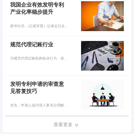
我国企业有效发明专利
产业化率稳步提升
新华社讯 （记者宋晨）记者近日从国家知识产权局获悉，目前，我国国内有效发明专利中，企业所占比重已超七成，数量超过300万件。我国企业有效发明专利产业化率稳步提升，专利转化运用效益持续提高。
规范代理记账行业
为规范代理记账机构执业行为，保证执业质量和服务水平，财政部在2023年底印发了《代理记账基础工作规范（试行）》（以下简称《工作规范》），已于2024年1月起正式施行。代理记账机构从事的是社会性会计服务活动，提供的服务内容主要包括会计核算、税务申报、财务报表编制、税务筹划等，已成为促进中小微企业成长的重要专业力量。目前，我国取得行政许可的代理记账机构已经超过10万家，从业人员也超过30万人。
发明专利申请的审查意
见答复技巧
首先，申请人或代理人要充分理解本申请、对比文件的技术内容以及审查意见通知书，然后仔细核对审查意见通知书中所列出的对比文件公开的特征和区别是否存在 遗漏、偏差等情况。如果申请人或代理人能够准确把握事实，发现并指出审查员审查意见通知书中存在的事实认定不恰当的地方，那么后续审查员的审查意见将会重新考虑本申请的创造性，这样即使审查意见仍认为本申请不具备创造性也会给申请人后续再一次意见陈述创造了机会。
查看更多