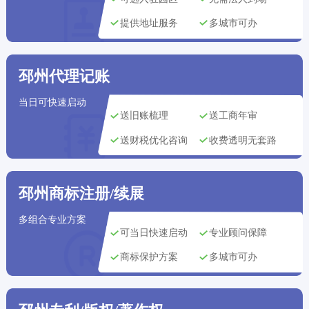
郑州市用户
刚刚获取了
198****9351
代理记账方案
提供地址服务
多城市可办
南京市用户
刚刚获取了
188****7668
公司注册方案
邳州代理记账
昆明市用户
刚刚获取了
187****8135
商标注册方案
当日可快速启动
长沙市用户
刚刚获取了
132****4919
公司注册方案
送旧账梳理
送工商年审
送财税优化咨询
收费透明无套路
深圳市用户
刚刚获取了
161****4842
版权登记方案
福州市用户
刚刚获取了
147****2506
公司注册方案
邳州商标注册/续展
福州市用户
刚刚获取了
146****8825
商标注册方案
多组合专业方案
可当日快速启动
专业顾问保障
杭州市用户
刚刚获取了
159****9219
代理记账方案
商标保护方案
多城市可办
苏州市用户
刚刚获取了
183****1868
商标注册方案
郑州市用户
刚刚获取了
179****8955
商标注册方案