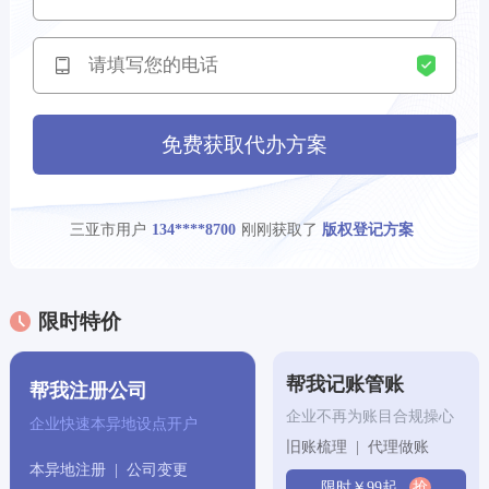
深圳市用户
刚刚获取了
170****5934
公司注册方案
昆明市用户
刚刚获取了
152****8122
专利申请方案
西安市用户
刚刚获取了
161****4211
代理记账方案
免费获取代办方案
郑州市用户
刚刚获取了
172****1666
公司注册方案
三亚市用户
刚刚获取了
134****8700
版权登记方案
三亚市用户
刚刚获取了
176****4048
代理记账方案
昆明市用户
刚刚获取了
限时特价
173****2422
专利申请方案
三亚市用户
刚刚获取了
130****2888
版权登记方案
帮我记账管账
帮我注册公司
企业不再为账目合规操心
天津市用户
刚刚获取了
企业快速本异地设点开户
133****8067
公司注册方案
旧账梳理 | 代理做账
本异地注册 | 公司变更
沈阳市用户
刚刚获取了
159****8466
版权登记方案
限时￥99起
抢