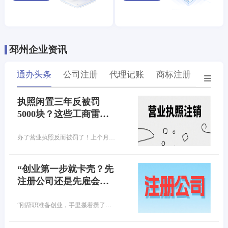
邳州企业资讯
通办头条
公司注册
代理记账
商标注册
专利
执照闲置三年反被罚
5000块？这些工商雷
区，你踩了几个？
办了营业执照反而被罚了！上个月去注销营业执照，工作人员一句话让我腿软，您这执照异常3年，得先交罚款！原来当初随手办的执照，竟因连续3年没做年报，早就进黑名单了…
“创业第一步就卡壳？先
注册公司还是先雇会
计？90%的老板都选错
了！”
“刚辞职准备创业，手里攥着攒了好几年的启动资金，满脑子都是产品、客户、市场……结果第一步就懵了——公司还没注册，财务问题先砸脸上！