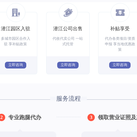
潜江园区入驻
潜江公司出售
补贴享受
多城市园区合作入
代收代卖公司 一站
代办各类项目/资质
驻 享补贴政策
式托管
申报 享当地优惠政
策
立即咨询
立即咨询
立即咨询
服务流程
专业跑腿代办
领取营业证照及
2
3