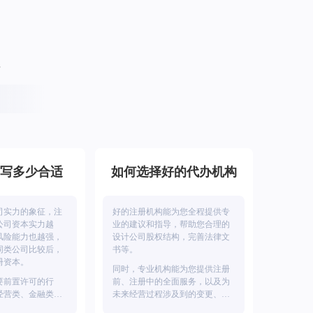
写多少合适
如何选择好的代办机构
司实力的象征，注
好的注册机构能为您全程提供专
公司资本实力越
业的建议和指导，帮助您合理的
风险能力也越强，
设计公司股权结构，完善法律文
同类公司比较后，
书等。
册资本。
同时，专业机构能为您提供注册
要前置许可的行
前、注册中的全面服务，以及为
经营类、金融类等
未来经营过程涉及到的变更、开
注册资本要求和实
户、财税管理等提供长期支持。