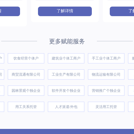
缴要求。
情
了解详情
了
更多赋能服务
户
饮食经营个体户
建筑业个体工商户
手工业个体工商户
司
商贸流通有限公司
工业生产有限公司
物流运输有限公司
业
园林景观个独企业
软件开发个独企业
营销推广个独企业
用工关系托管
人才派遣/外包
灵活用工托管