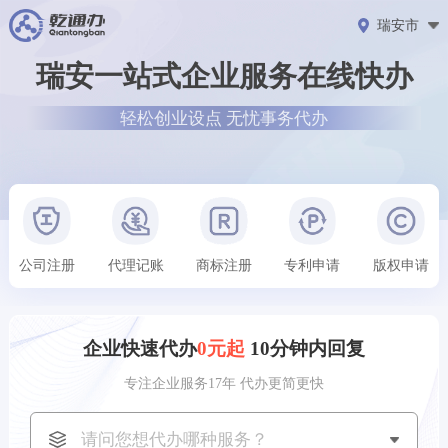
瑞安市
瑞安一站式企业服务在线快办
轻松创业设点 无忧事务代办
西安市用户
刚刚获取了
141****6821
公司注册方案
公司注册
代理记账
商标注册
专利申请
版权申请
合肥市用户
刚刚获取了
185****2452
专利申请方案
成都市用户
刚刚获取了
151****8768
公司注册方案
企业快速代办
0元起
10分钟内回复
西安市用户
刚刚获取了
154****8808
版权登记方案
专注企业服务17年 代办更简更快
成都市用户
刚刚获取了
147****5392
代理记账方案