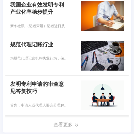
我国企业有效发明专利
产业化率稳步提升
新华社讯 （记者宋晨）记者近日从国家知识产权局获悉，目前，我国国内有效发明专利中，企业所占比重已超七成，数量超过300万件。我国企业有效发明专利产业化率稳步提升，专利转化运用效益持续提高。
规范代理记账行业
为规范代理记账机构执业行为，保证执业质量和服务水平，财政部在2023年底印发了《代理记账基础工作规范（试行）》（以下简称《工作规范》），已于2024年1月起正式施行。代理记账机构从事的是社会性会计服务活动，提供的服务内容主要包括会计核算、税务申报、财务报表编制、税务筹划等，已成为促进中小微企业成长的重要专业力量。目前，我国取得行政许可的代理记账机构已经超过10万家，从业人员也超过30万人。
发明专利申请的审查意
见答复技巧
首先，申请人或代理人要充分理解本申请、对比文件的技术内容以及审查意见通知书，然后仔细核对审查意见通知书中所列出的对比文件公开的特征和区别是否存在 遗漏、偏差等情况。如果申请人或代理人能够准确把握事实，发现并指出审查员审查意见通知书中存在的事实认定不恰当的地方，那么后续审查员的审查意见将会重新考虑本申请的创造性，这样即使审查意见仍认为本申请不具备创造性也会给申请人后续再一次意见陈述创造了机会。
查看更多