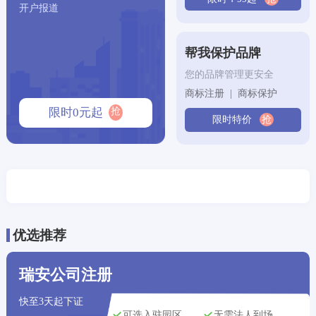
开户报道
昆明市用户
刚刚获取了
168****7894
公司注册方案
帮我保护品牌
沈阳市用户
刚刚获取了
136****1381
代理记账方案
您的品牌管理更安全
商标注册 | 商标保护
武汉市用户
刚刚获取了
168****8513
商标注册方案
抢
限时0元起
限时特价
抢
北京市用户
刚刚获取了
153****6217
专利申请方案
天津市用户
刚刚获取了
198****0427
公司注册方案
深圳市用户
刚刚获取了
146****6736
公司注册方案
苏州市用户
刚刚获取了
133****4143
公司注册方案
优选推荐
昆明市用户
刚刚获取了
196****6014
商标注册方案
瑞安公司注册
福州市用户
刚刚获取了
140****3367
专利申请方案
快至3天起下证
可选入驻园区
无需法人到场