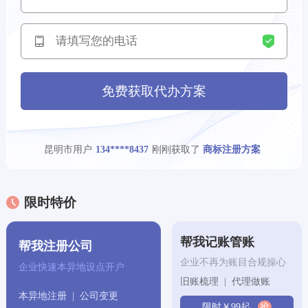
武汉市用户
刚刚获取了
197****4310
专利申请方案
广州市用户
刚刚获取了
131****5170
代理记账方案
深圳市用户
刚刚获取了
148****3744
商标注册方案
免费获取代办方案
西安市用户
刚刚获取了
143****3088
公司注册方案
昆明市用户
刚刚获取了
134****8437
商标注册方案
昆明市用户
刚刚获取了
197****5078
公司注册方案
限时特价
福州市用户
刚刚获取了
137****0063
版权登记方案
大连市用户
刚刚获取了
177****0510
商标注册方案
帮我记账管账
帮我注册公司
企业不再为账目合规操心
企业快速本异地设点开户
天津市用户
刚刚获取了
156****1117
专利申请方案
旧账梳理 | 代理做账
本异地注册 | 公司变更
长沙市用户
刚刚获取了
143****9651
专利申请方案
限时￥99起
抢