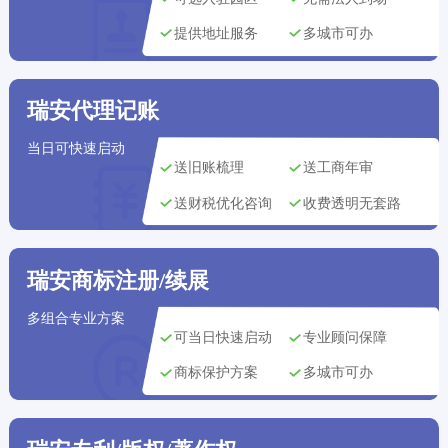
深圳市用户
刚刚获取了
195****8549
版权登记方案
提供地址服务
多城市可办
天津市用户
刚刚获取了
132****4369
商标注册方案
瑞安代理记账
北京市用户
刚刚获取了
140****2116
公司注册方案
当日可快速启动
广州市用户
刚刚获取了
176****0901
商标注册方案
送旧账梳理
送工商年审
送财税优化咨询
收费透明无套路
杭州市用户
刚刚获取了
172****5309
代理记账方案
重庆市用户
刚刚获取了
130****1063
商标注册方案
瑞安商标注册/续展
多组合专业方案
可当日快速启动
专业顾问保障
商标保护方案
多城市可办