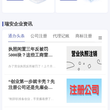
瑞安企业资讯
通办头条
公司注册
代理记账
商标注册
专利
执照闲置三年反被罚
5000块？这些工商雷
区，你踩了几个？
办了营业执照反而被罚了！上个月去注销营业执照，工作人员一句话让我腿软，您这执照异常3年，得先交罚款！原来当初随手办的执照，竟因连续3年没做年报，早就进黑名单了…
“创业第一步就卡壳？先
注册公司还是先雇会
计？90%的老板都选错
了！”
“刚辞职准备创业，手里攥着攒了好几年的启动资金，满脑子都是产品、客户、市场……结果第一步就懵了——公司还没注册，财务问题先砸脸上！