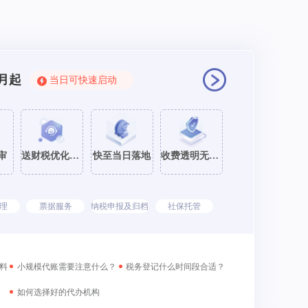
月起
当日可快速启动
审
送财税优化咨询
快至当日落地
收费透明无套路
理
票据服务
纳税申报及归档
社保托管
料
小规模代账需要注意什么？
税务登记什么时间段合适？
如何选择好的代办机构