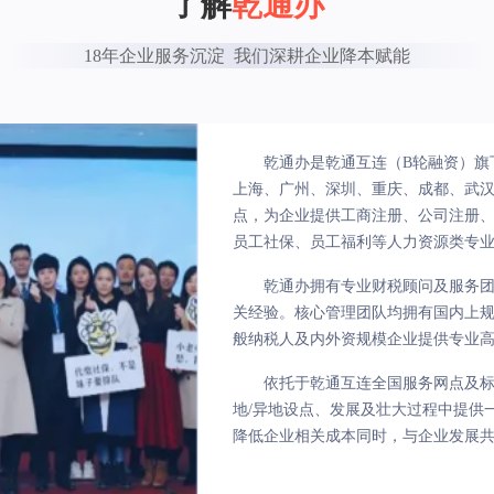
了解
乾通办
18年企业服务沉淀  我们深耕企业降本赋能
乾通办是乾通互连（B轮融资）旗
上海、广州、深圳、重庆、成都、武汉、
点，为企业提供工商注册、公司注册
员工社保、员工福利等人力资源类专
乾通办拥有专业财税顾问及服务
关经验。核心管理团队均拥有国内上
般纳税人及内外资规模企业提供专业
依托于乾通互连全国服务网点及
地/异地设点、发展及壮大过程中提供
降低企业相关成本同时，与企业发展