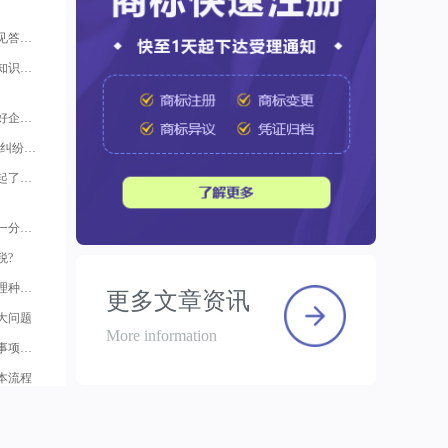
发明专利申请的审查意见答复技巧
【版权保护】这个版权知识与你相关，一定要知道！
想创业？先学会如何做好企业知识产权保护
科普 | 著作权(版权)侵权纠纷，如何取证以及赔偿标准
如何申请版权登记？一起了解申请版权登记那些事儿
查询商标不求人，看完一分钟后你就会了
税?
专利代理申请机构的代理种类？
更多文章资讯
大问题
More information
版权转让和许可的注意事项：如何做好版权的交易和合作
本流程