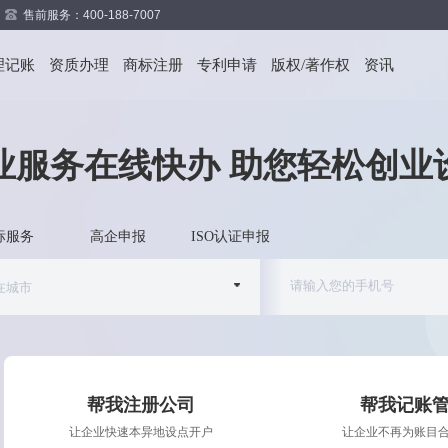
售前服务：400-188-7007
理记账
资质办理
商标注册
专利申请
版权/著作权
资讯
业服务在线快办 助您轻松创业
标服务
高企申报
ISO认证申报
帮我注册公司
帮我记账
让企业快速本异地设点开户
让企业不再为账目