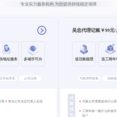
专业实力服务机构 为您提供持续稳定保障
吴忠代理记账￥99元/
供地址服务
多城市可办
送旧账梳理
送工商年
区补贴享受
公司注销
代账资料收集
旧账梳
代
享受
谁当公司法定代表人合适
代账公司需要提供什么资
账
须
工商年检一般什么时候开
知
始？