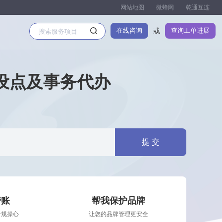
网站地图
微蜂网
乾通互连
在线咨询
查询工单进展
或
设点及事务代办
提 交
管账
帮我保护品牌
合规操心
让您的品牌管理更安全