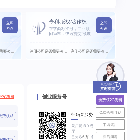
专利/版权/著作权
立即
立即
咨询
在线商标注册，专业顾
咨询
问审核，快速提交/续展
注册公司是否需要验需要...
注册公司是否需要验需要...
注册公司是否需要验需要...
创业服务号
取2G资料
免费领2G资料
免费合规评估
扫码查服务进度
免费领取
申请试用
关注乾通互连服务大
厅
6万+
售后问题
已为数
余家企业