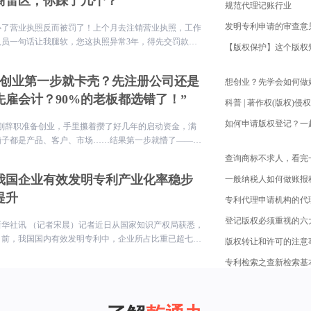
商雷区，你踩了几个？
规范代理记账行业
办了营业执照反而被罚了！上个月去注销营业执照，工作
人员一句话让我腿软，您这执照异常3年，得先交罚款！
原来当初随手办的执照，竟因连续3年没做年报，早就进
黑名单了…
“创业第一步就卡壳？先注册公司还是
先雇会计？90%的老板都选错了！”
“刚辞职准备创业，手里攥着攒了好几年的启动资金，满
脑子都是产品、客户、市场……结果第一步就懵了——公
司还没注册，财务问题先砸脸上！
我国企业有效发明专利产业化率稳步
一般纳税人如何做账报
提升
登记版权必须重视的六
新华社讯 （记者宋晨）记者近日从国家知识产权局获悉，
目前，我国国内有效发明专利中，企业所占比重已超七
成，数量超过300万件。我国企业有效发明专利产业化率
专利检索之查新检索基
稳步提升，专利转化运用效益持续提高。