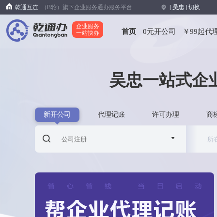
乾通互连
（B轮）旗下企业服务通办服务平台
[
吴忠
] 切换
企业服务
首页
0元开公司
￥99起代
一站快办
吴忠一站式企
新开公司
代理记账
许可办理
商