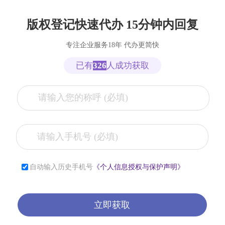
版权登记快速代办 15分钟内回复
专注企业服务18年 代办更简快
已有
326
人成功获取
张**
153****2321
7小时前
自动输入历史手机号
《个人信息授权与保护声明》
李**
181****2321
6小时前
薛**
150****4427
1小时前
立即获取
曾**
150****9568
1小时前