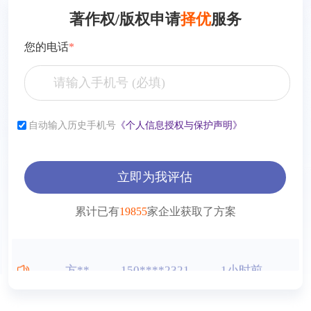
著作权/版权申请
择优
服务
您的电话
*
张**
153****2321
7小时前
自动输入历史手机号
《个人信息授权与保护声明》
李**
181****2321
6小时前
薛**
150****4427
1小时前
立即为我评估
曾**
150****9568
1小时前
累计已有
19855
家企业获取了方案
王**
150****2321
1小时前
方**
150****2321
1小时前
方**
150****6869
1小时前