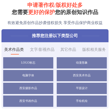
申请
著作权/版权
好处多
方**
150****2321
1小时前
您需要
更好的保护
您的原创知识作品
方**
150****2321
1小时前
有效避免原创作品抄袭侵权损失 享受作品保护商业权益
方**
150****2321
1小时前
推荐您注册以下类型公司
方**
150****2321
1小时前
美术作品类
文字/影视作品
其它作品
版权相关服务
方**
150****2321
1小时前
李**
150****2321
1小时前
LOGO标志
动漫形象
方**
150****7886
1小时前
电脑字体
西安美术作品
郑**
132****2659
1小时前
西安摄影作品
平面设计
方**
150****2321
1小时前
西安书画作品
手绘机绘
方**
150****2321
1小时前