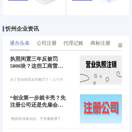
忻州企业资讯
通办头条
公司注册
代理记账
商标注册
专利
执照闲置三年反被罚
5000块？这些工商雷
区，你踩了几个？
办了营业执照反而被罚了！上个月去注销营业执照，工作人员一句话让我腿软，您这执照异常3年，得先交罚款！原来当初随手办的执照，竟因连续3年没做年报，早就进黑名单了…
“创业第一步就卡壳？先
注册公司还是先雇会
计？90%的老板都选错
了！”
“刚辞职准备创业，手里攥着攒了好几年的启动资金，满脑子都是产品、客户、市场……结果第一步就懵了——公司还没注册，财务问题先砸脸上！