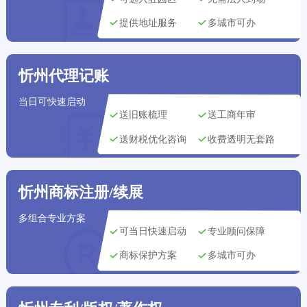
‌厦门市用户
刚刚获取了
158****8240
公司注册方案
提供地址服务
多城市可办
苏州市用户
刚刚获取了
164****7442
代理记账方案
沈阳市用户
刚刚获取了
忻州代理记账
173****2304
代理记账方案
当日可快速启动
南京市用户
刚刚获取了
138****5177
公司注册方案
送旧账梳理
送工商年审
西安市用户
刚刚获取了
送财税优化咨询
收费透明无套路
137****3293
代理记账方案
天津市用户
刚刚获取了
163****3126
版权登记方案
忻州商标注册/续展
多组合专业方案
可当日快速启动
专业顾问保障
商标保护方案
多城市可办