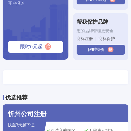
开户报道
宁波市用户
刚刚获取了
190****5612
公司注册方案
帮我保护品牌
北京市用户
刚刚获取了
159****6861
代理记账方案
您的品牌管理更安全
南京市用户
刚刚获取了
182****9650
公司注册方案
商标注册 | 商标保护
抢
限时0元起
限时特价
抢
深圳市用户
刚刚获取了
195****4864
商标注册方案
沈阳市用户
刚刚获取了
134****6196
专利申请方案
西安市用户
刚刚获取了
180****9078
专利申请方案
沈阳市用户
刚刚获取了
181****2057
商标注册方案
优选推荐
杭州市用户
刚刚获取了
132****8177
代理记账方案
忻州公司注册
广州市用户
刚刚获取了
168****6466
版权登记方案
快至3天起下证
可选入驻园区
无需法人到场