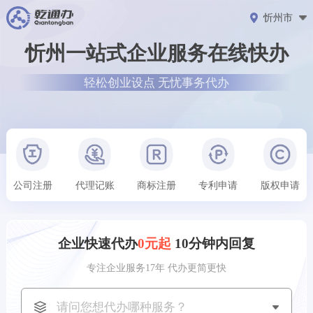
忻州市
忻州一站式企业服务在线快办
轻松创业设点 无忧事务代办
西安市用户
刚刚获取了
137****1509
专利申请方案
北京市用户
刚刚获取了
158****4059
专利申请方案
公司注册
代理记账
商标注册
专利申请
版权申请
‌贵阳市‌用户
刚刚获取了
131****0048
公司注册方案
企业快速代办
0元起
10分钟内回复
深圳市用户
刚刚获取了
187****6977
公司注册方案
专注企业服务17年 代办更简更快
福州市用户
刚刚获取了
160****6483
专利申请方案