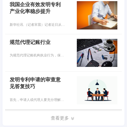
我国企业有效发明专利
产业化率稳步提升
新华社讯 （记者宋晨）记者近日从国家知识产权局获悉，目前，我国国内有效发明专利中，企业所占比重已超七成，数量超过300万件。我国企业有效发明专利产业化率稳步提升，专利转化运用效益持续提高。
规范代理记账行业
为规范代理记账机构执业行为，保证执业质量和服务水平，财政部在2023年底印发了《代理记账基础工作规范（试行）》（以下简称《工作规范》），已于2024年1月起正式施行。代理记账机构从事的是社会性会计服务活动，提供的服务内容主要包括会计核算、税务申报、财务报表编制、税务筹划等，已成为促进中小微企业成长的重要专业力量。目前，我国取得行政许可的代理记账机构已经超过10万家，从业人员也超过30万人。
发明专利申请的审查意
见答复技巧
首先，申请人或代理人要充分理解本申请、对比文件的技术内容以及审查意见通知书，然后仔细核对审查意见通知书中所列出的对比文件公开的特征和区别是否存在 遗漏、偏差等情况。如果申请人或代理人能够准确把握事实，发现并指出审查员审查意见通知书中存在的事实认定不恰当的地方，那么后续审查员的审查意见将会重新考虑本申请的创造性，这样即使审查意见仍认为本申请不具备创造性也会给申请人后续再一次意见陈述创造了机会。
查看更多