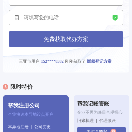
杭州市用户
刚刚获取了
193****5676
公司注册方案
昆明市用户
刚刚获取了
179****3405
版权登记方案
天津市用户
刚刚获取了
137****0984
商标注册方案
免费获取代办方案
重庆市用户
刚刚获取了
133****9798
代理记账方案
三亚市用户
刚刚获取了
152****8382
版权登记方案
苏州市用户
刚刚获取了
138****9864
专利申请方案
福州市用户
刚刚获取了
133****3082
版权登记方案
限时特价
南京市用户
刚刚获取了
138****2331
版权登记方案
帮我记账管账
帮我注册公司
企业不再为账目合规操心
三亚市用户
刚刚获取了
158****5251
公司注册方案
企业快速本异地设点开户
旧账梳理 | 代理做账
本异地注册 | 公司变更
沈阳市用户
刚刚获取了
168****2092
商标注册方案
限时￥99起
抢