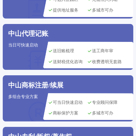
‌贵阳市‌用户
刚刚获取了
135****0966
商标注册方案
提供地址服务
多城市可办
重庆市用户
刚刚获取了
135****5005
版权登记方案
中山代理记账
北京市用户
刚刚获取了
143****1703
版权登记方案
当日可快速启动
重庆市用户
刚刚获取了
155****9619
版权登记方案
送旧账梳理
送工商年审
送财税优化咨询
收费透明无套路
青岛市用户
刚刚获取了
157****3780
代理记账方案
北京市用户
刚刚获取了
135****8937
专利申请方案
中山商标注册/续展
杭州市用户
刚刚获取了
132****8557
商标注册方案
多组合专业方案
可当日快速启动
专业顾问保障
长沙市用户
刚刚获取了
155****2001
专利申请方案
商标保护方案
多城市可办
宁波市用户
刚刚获取了
162****6862
版权登记方案