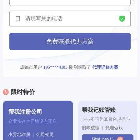
广州市用户
刚刚获取了
130****0679
专利申请方案
昆明市用户
刚刚获取了
136****5850
专利申请方案
天津市用户
刚刚获取了
138****5340
公司注册方案
免费获取代办方案
昆明市用户
刚刚获取了
139****6537
代理记账方案
成都市用户
刚刚获取了
195****4185
代理记账方案
广州市用户
刚刚获取了
133****0415
版权登记方案
限时特价
宁波市用户
刚刚获取了
139****7949
专利申请方案
合肥市用户
刚刚获取了
175****4666
商标注册方案
帮我记账管账
帮我注册公司
企业不再为账目合规操心
企业快速本异地设点开户
苏州市用户
刚刚获取了
176****7108
版权登记方案
旧账梳理 | 代理做账
本异地注册 | 公司变更
‌贵阳市‌用户
刚刚获取了
149****3052
专利申请方案
限时￥99起
抢