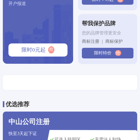
开户报道
沈阳市用户
刚刚获取了
139****6985
公司注册方案
帮我保护品牌
宁波市用户
刚刚获取了
171****5664
专利申请方案
您的品牌管理更安全
商标注册 | 商标保护
西安市用户
刚刚获取了
150****5635
专利申请方案
抢
限时0元起
限时特价
抢
郑州市用户
刚刚获取了
162****0065
代理记账方案
‌贵阳市‌用户
刚刚获取了
154****9068
公司注册方案
天津市用户
刚刚获取了
164****4561
版权登记方案
南京市用户
刚刚获取了
198****4350
商标注册方案
优选推荐
长沙市用户
刚刚获取了
177****5399
公司注册方案
中山公司注册
深圳市用户
刚刚获取了
161****6540
代理记账方案
快至3天起下证
可选入驻园区
无需法人到场