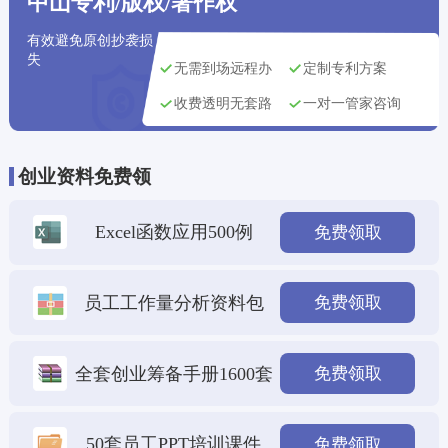
中山专利/版权/著作权
郑州市用户
刚刚获取了
134****9394
专利申请方案
有效避免原创抄袭损
失
无需到场远程办
定制专利方案
收费透明无套路
一对一管家咨询
创业资料免费领
Excel函数应用500例
免费领取
员工工作量分析资料包
免费领取
全套创业筹备手册1600套
免费领取
50套员工PPT培训课件
免费领取