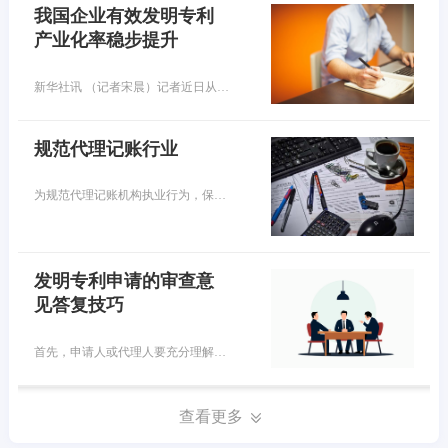
我国企业有效发明专利
产业化率稳步提升
新华社讯 （记者宋晨）记者近日从国家知识产权局获悉，目前，我国国内有效发明专利中，企业所占比重已超七成，数量超过300万件。我国企业有效发明专利产业化率稳步提升，专利转化运用效益持续提高。
规范代理记账行业
为规范代理记账机构执业行为，保证执业质量和服务水平，财政部在2023年底印发了《代理记账基础工作规范（试行）》（以下简称《工作规范》），已于2024年1月起正式施行。代理记账机构从事的是社会性会计服务活动，提供的服务内容主要包括会计核算、税务申报、财务报表编制、税务筹划等，已成为促进中小微企业成长的重要专业力量。目前，我国取得行政许可的代理记账机构已经超过10万家，从业人员也超过30万人。
发明专利申请的审查意
见答复技巧
首先，申请人或代理人要充分理解本申请、对比文件的技术内容以及审查意见通知书，然后仔细核对审查意见通知书中所列出的对比文件公开的特征和区别是否存在 遗漏、偏差等情况。如果申请人或代理人能够准确把握事实，发现并指出审查员审查意见通知书中存在的事实认定不恰当的地方，那么后续审查员的审查意见将会重新考虑本申请的创造性，这样即使审查意见仍认为本申请不具备创造性也会给申请人后续再一次意见陈述创造了机会。
查看更多