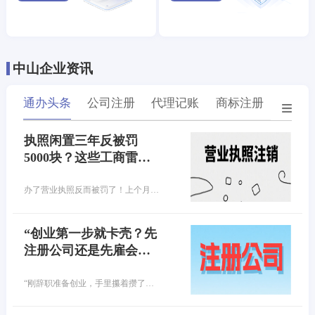
中山企业资讯
通办头条
公司注册
代理记账
商标注册
专利
执照闲置三年反被罚
5000块？这些工商雷
区，你踩了几个？
办了营业执照反而被罚了！上个月去注销营业执照，工作人员一句话让我腿软，您这执照异常3年，得先交罚款！原来当初随手办的执照，竟因连续3年没做年报，早就进黑名单了…
“创业第一步就卡壳？先
注册公司还是先雇会
计？90%的老板都选错
了！”
“刚辞职准备创业，手里攥着攒了好几年的启动资金，满脑子都是产品、客户、市场……结果第一步就懵了——公司还没注册，财务问题先砸脸上！