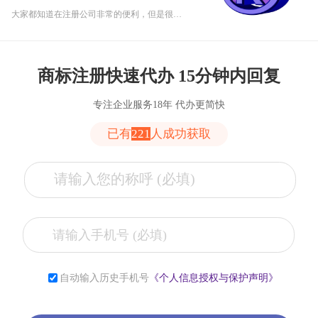
大家都知道在注册公司非常的便利，但是很多人还是不知道注册公司和注册商标存在哪些差异。
商标注册快速代办 15分钟内回复
专注企业服务18年 代办更简快
已有
221
人成功获取
张**
153****2321
6小时前
李**
181****2321
6小时前
自动输入历史手机号
《个人信息授权与保护声明》
薛**
150****4427
1小时前