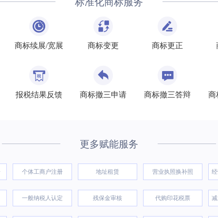
标准化商标服务
商标续展/宽展
商标变更
商标更正
报税结果反馈
商标撤三申请
商标撤三答辩
商
更多赋能服务
册
个体工商户注册
地址租赁
营业执照换补照
经
一般纳税人认定
残保金审核
代购印花税票
减