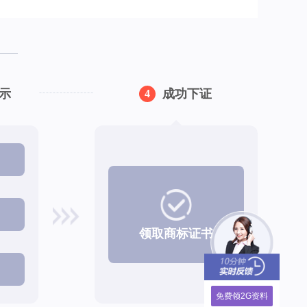
示
成功下证
4
领取商标证书
免费领2G资料