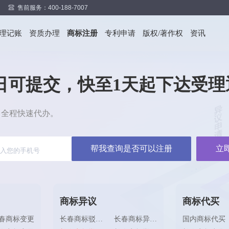
售前服务：400-188-7007
代理记账
资质办理
商标注册
专利申请
版权/著作权
资讯
日可提交，快至1天起下达受理
，全程快速代办。
帮我查询是否可以注册
立
商标异议
商标代买
春商标变更
长春商标驳回复审
长春商标异议答辩
国内商标代买