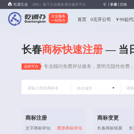
乾通互连
（B轮）旗下企业服务通办服务平台
[
长春
] 切换
企业服务
首页
0元开公司
￥99起
一站快办
长春
商标快速注册
— 当
专业顾问免费评估服务，透明无隐性收费
远程可办
商标注册
商标变更
文字商标评估
图形商标评估
长春商标续展
长