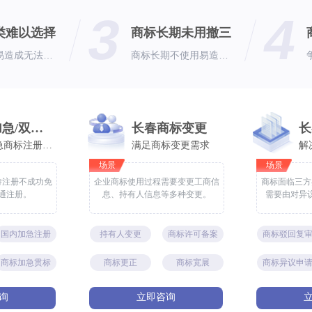
3
4
类难以选择
商标长期未用撤三
分类错选易造成无法保护或漏保护
商标长期不使用易造成三年撤消风险
长春加急/双享商标注册
长春商标变更
适合加急商标注册需求
满足商标变更需求
解
场景
场景
持注册不成功免
企业商标使用过程需要变更工商信
商标面临三方
通注册。
息、持有人信息等多种变更。
需要由对异
国内加急注册
持有人变更
商标许可备案
商标驳回复
商标加急贯标
商标更正
商标宽展
商标异议申
询
立即咨询