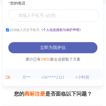
*
您的电话
张**
153****2321
6小时前
李**
181****2321
6小时前
自动输入历史手机号
《个人信息授权与保护声明》
薛**
150****4427
1小时前
立即为我评估
曾**
150****9568
1小时前
累计已有
19855
家企业获取了方案
王**
150****2321
1小时前
方**
150****2321
1小时前
方**
150****6869
1小时前
您的
商标注册
是否面临以下问题？
方**
150****2321
1小时前