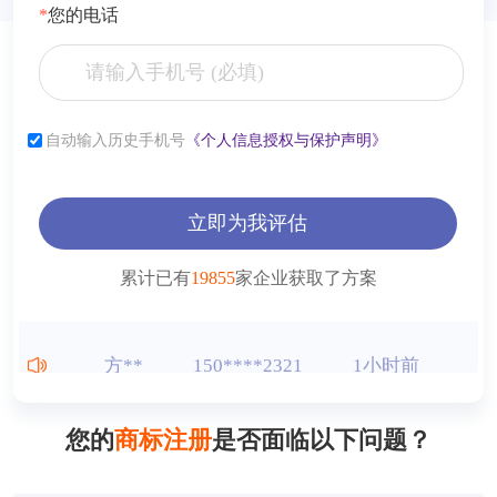
*
您的电话
张**
153****2321
6小时前
李**
181****2321
6小时前
自动输入历史手机号
《个人信息授权与保护声明》
薛**
150****4427
1小时前
立即为我评估
曾**
150****9568
1小时前
累计已有
19855
家企业获取了方案
王**
150****2321
1小时前
方**
150****2321
1小时前
方**
150****6869
1小时前
您的
商标注册
是否面临以下问题？
方**
150****2321
1小时前