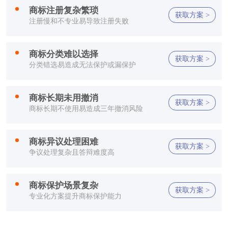
方**
150****2321
1小时前
商标注册复杂繁琐
获取方案 >
注册慢和不专业易导致注册失败
方**
150****2321
1小时前
方**
150****2321
1小时前
商标分类难以选择
获取方案 >
分类错选易造成无法保护或漏保护
方**
150****2321
1小时前
商标长期未用撤消
李**
150****2321
1小时前
获取方案 >
商标长期不使用易造成三年撤消风险
方**
150****7886
1小时前
商标异议处理困难
获取方案 >
郑**
132****2659
1小时前
争议处理复杂且答辩难度高
方**
150****2321
1小时前
商标保护场景复杂
获取方案 >
方**
150****2321
1小时前
专业化方案提升商标保护能力