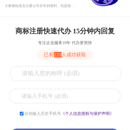
大家都知道在注册公司非常的便利，但是很多人还是不知道注册公司和注册商标存在哪些差异。
商标注册快速代办 15分钟内回复
专注企业服务18年 代办更简快
已有
221
人成功获取
张**
153****2321
6小时前
李**
181****2321
6小时前
自动输入历史手机号
《个人信息授权与保护声明》
薛**
150****4427
1小时前