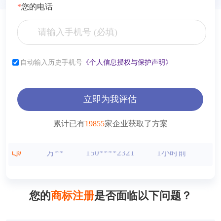
*
您的电话
张**
153****2321
6小时前
李**
181****2321
6小时前
自动输入历史手机号
《个人信息授权与保护声明》
薛**
150****4427
1小时前
曾**
150****9568
1小时前
立即为我评估
王**
150****2321
1小时前
累计已有
19855
家企业获取了方案
方**
150****2321
1小时前
方**
150****6869
1小时前
方**
150****2321
1小时前
您的
商标注册
是否面临以下问题？
方**
150****2321
1小时前