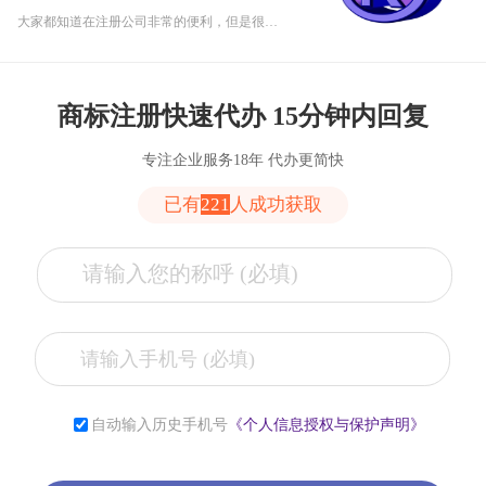
大家都知道在注册公司非常的便利，但是很多人还是不知道注册公司和注册商标存在哪些差异。
商标注册快速代办 15分钟内回复
专注企业服务18年 代办更简快
已有
221
人成功获取
张**
153****2321
6小时前
李**
181****2321
6小时前
自动输入历史手机号
《个人信息授权与保护声明》
薛**
150****4427
1小时前