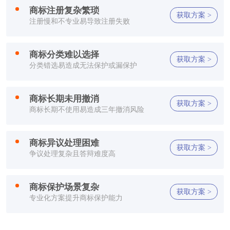
商标注册复杂繁琐
获取方案 >
方**
150****2321
1小时前
注册慢和不专业易导致注册失败
方**
150****2321
1小时前
商标分类难以选择
获取方案 >
方**
150****2321
1小时前
分类错选易造成无法保护或漏保护
李**
150****2321
1小时前
商标长期未用撤消
获取方案 >
商标长期不使用易造成三年撤消风险
方**
150****7886
1小时前
郑**
132****2659
1小时前
商标异议处理困难
获取方案 >
争议处理复杂且答辩难度高
方**
150****2321
1小时前
商标保护场景复杂
方**
150****2321
1小时前
获取方案 >
专业化方案提升商标保护能力