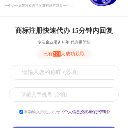
一个企业如果没有自己的商标就不算是一个完整的企业，不管你业务做得再好，公司都等于白做，企业之间竞争加剧商标就更显更加举足轻重了。商标对于一个公司来说是非常重要的。下面乾通办小乾给大家详细讲解一下为什么重庆注册公司要和注册商标一起进行：
商标注册快速代办 15分钟内回复
专注企业服务18年 代办更简快
已有
221
人成功获取
张**
153****2321
6小时前
李**
181****2321
6小时前
自动输入历史手机号
《个人信息授权与保护声明》
薛**
150****4427
1小时前