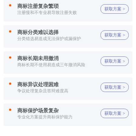
商标注册复杂繁琐
方**
150****2321
1小时前
获取方案 >
注册慢和不专业易导致注册失败
方**
150****2321
1小时前
商标分类难以选择
获取方案 >
方**
150****2321
1小时前
分类错选易造成无法保护或漏保护
李**
150****2321
1小时前
商标长期未用撤消
获取方案 >
商标长期不使用易造成三年撤消风险
方**
150****7886
1小时前
郑**
132****2659
1小时前
商标异议处理困难
获取方案 >
争议处理复杂且答辩难度高
方**
150****2321
1小时前
方**
150****2321
1小时前
商标保护场景复杂
获取方案 >
专业化方案提升商标保护能力