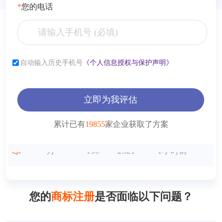
*
您的电话
张**
153****2321
6小时前
李**
181****2321
6小时前
自动输入历史手机号
《个人信息授权与保护声明》
薛**
150****4427
1小时前
曾**
150****9568
1小时前
立即为我评估
王**
150****2321
1小时前
累计已有
19855
家企业获取了方案
方**
150****2321
1小时前
方**
150****6869
1小时前
方**
150****2321
1小时前
您的
商标注册
是否面临以下问题？
方**
150****2321
1小时前