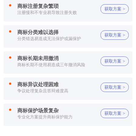
方**
150****2321
1小时前
商标注册复杂繁琐
获取方案 >
注册慢和不专业易导致注册失败
方**
150****2321
1小时前
商标分类难以选择
方**
150****2321
1小时前
获取方案 >
分类错选易造成无法保护或漏保护
方**
150****2321
1小时前
商标长期未用撤消
获取方案 >
李**
150****2321
1小时前
商标长期不使用易造成三年撤消风险
方**
150****7886
1小时前
商标异议处理困难
获取方案 >
郑**
132****2659
1小时前
争议处理复杂且答辩难度高
方**
150****2321
1小时前
商标保护场景复杂
获取方案 >
专业化方案提升商标保护能力
方**
150****2321
1小时前