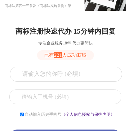
商标法第四十三条及《商标法实施条例》第六十九条规定，许可他人使用其注册商标的，许可人应当在许可合同有效期内向国家知识产权局备案并报送备案材料。
商标注册快速代办 15分钟内回复
专注企业服务18年 代办更简快
已有
221
人成功获取
张**
153****2321
6小时前
自动输入历史手机号
《个人信息授权与保护声明》
李**
181****2321
6小时前
薛**
150****4427
1小时前