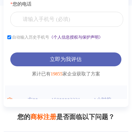
*
您的电话
张**
153****2321
6小时前
自动输入历史手机号
《个人信息授权与保护声明》
李**
181****2321
6小时前
薛**
150****4427
1小时前
立即为我评估
曾**
150****9568
1小时前
累计已有
19855
家企业获取了方案
王**
150****2321
1小时前
方**
150****2321
1小时前
方**
150****6869
1小时前
您的
商标注册
是否面临以下问题？
方**
150****2321
1小时前