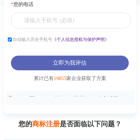
*
您的电话
张**
153****2321
6小时前
自动输入历史手机号
《个人信息授权与保护声明》
李**
181****2321
6小时前
薛**
150****4427
1小时前
立即为我评估
曾**
150****9568
1小时前
累计已有
19855
家企业获取了方案
王**
150****2321
1小时前
方**
150****2321
1小时前
方**
150****6869
1小时前
您的
商标注册
是否面临以下问题？
方**
150****2321
1小时前