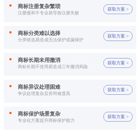
商标注册复杂繁琐
方**
150****2321
1小时前
获取方案 >
注册慢和不专业易导致注册失败
方**
150****2321
1小时前
商标分类难以选择
获取方案 >
方**
150****2321
1小时前
分类错选易造成无法保护或漏保护
方**
150****2321
1小时前
商标长期未用撤消
获取方案 >
商标长期不使用易造成三年撤消风险
李**
150****2321
1小时前
方**
150****7886
1小时前
商标异议处理困难
获取方案 >
争议处理复杂且答辩难度高
郑**
132****2659
1小时前
方**
150****2321
1小时前
商标保护场景复杂
获取方案 >
专业化方案提升商标保护能力
方**
150****2321
1小时前