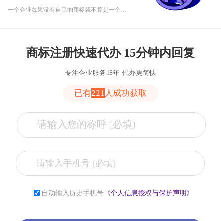
一个企业如果没有自己的商标就不算是一个完整的企业，不管你业务做得再好，公司都等于白做，企业之间竞争加剧商标就更显更加举足轻重了。商标对于一个公司来说是非常重要的。下面乾通办小乾给大家详细讲解一下为什么重庆注册公司要和注册商标一起进行：
商标注册快速代办 15分钟内回复
专注企业服务18年 代办更简快
已有
221
人成功获取
张**
153****2321
6小时前
自动输入历史手机号
《个人信息授权与保护声明》
李**
181****2321
6小时前