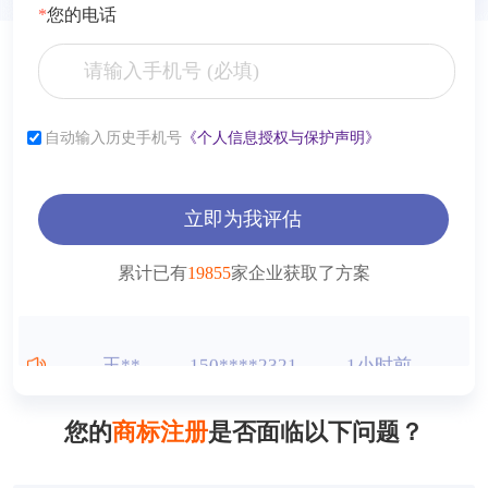
*
您的电话
张**
153****2321
6小时前
自动输入历史手机号
《个人信息授权与保护声明》
李**
181****2321
6小时前
立即为我评估
薛**
150****4427
1小时前
累计已有
19855
家企业获取了方案
曾**
150****9568
1小时前
王**
150****2321
1小时前
方**
150****2321
1小时前
您的
商标注册
是否面临以下问题？
方**
150****6869
1小时前