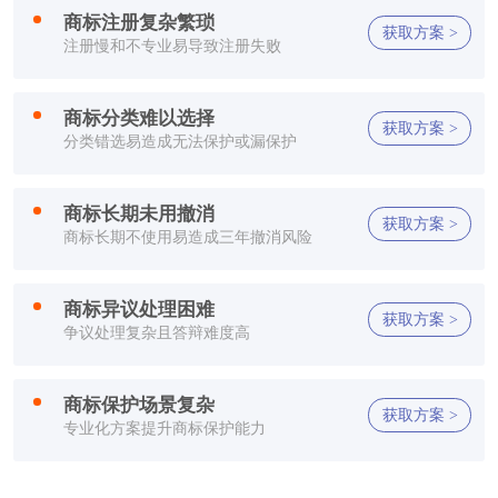
方**
150****2321
1小时前
商标注册复杂繁琐
获取方案 >
注册慢和不专业易导致注册失败
方**
150****2321
1小时前
方**
150****2321
1小时前
商标分类难以选择
获取方案 >
分类错选易造成无法保护或漏保护
方**
150****2321
1小时前
商标长期未用撤消
方**
150****2321
1小时前
获取方案 >
商标长期不使用易造成三年撤消风险
李**
150****2321
1小时前
商标异议处理困难
获取方案 >
方**
150****7886
1小时前
争议处理复杂且答辩难度高
郑**
132****2659
1小时前
商标保护场景复杂
获取方案 >
专业化方案提升商标保护能力
方**
150****2321
1小时前
方**
150****2321
1小时前